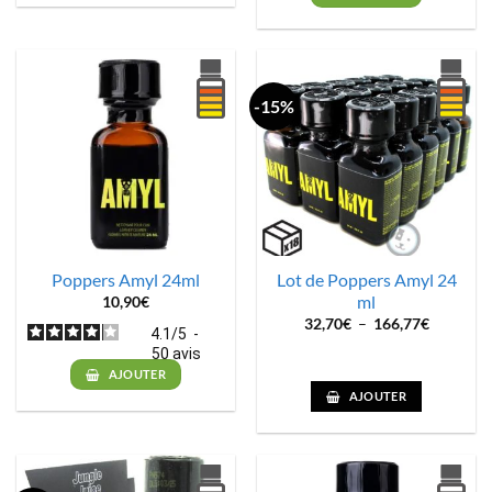
-15%
Poppers Amyl 24ml
Lot de Poppers Amyl 24
ml
10,90
€
Plage
32,70
€
–
166,77
€
4.1
/
5
-
de
prix :
50
avis
32,70€
AJOUTER
à
166,77€
AJOUTER