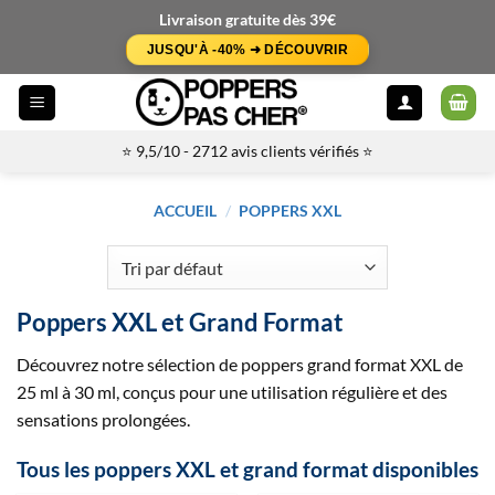
Passer
Livraison gratuite dès 39€
au
JUSQU'À -40% ➜ DÉCOUVRIR
contenu
⭐ 9,5/10 - 2712 avis clients vérifiés ⭐
ACCUEIL
/
POPPERS XXL
Poppers XXL et Grand Format
Découvrez notre sélection de poppers grand format XXL de
25 ml à 30 ml, conçus pour une utilisation régulière et des
sensations prolongées.
Tous les poppers XXL et grand format disponibles