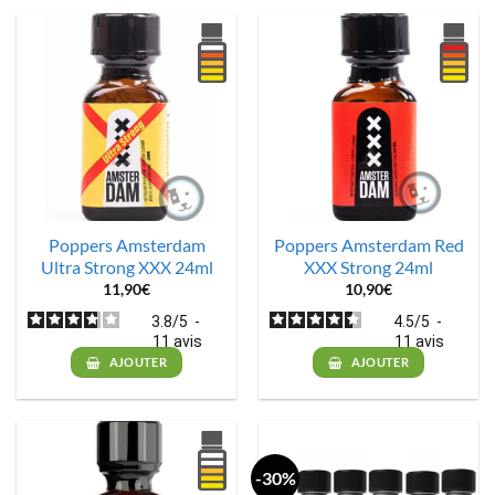
Poppers Amsterdam
Poppers Amsterdam Red
Ultra Strong XXX 24ml
XXX Strong 24ml
11,90
€
10,90
€
3.8
/
5
-
4.5
/
5
-
11
avis
11
avis
AJOUTER
AJOUTER
-30%