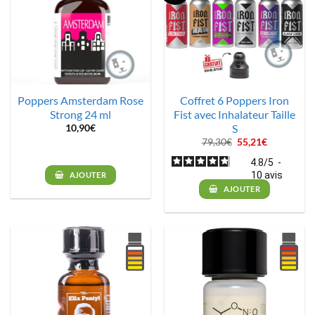
Poppers Amsterdam Rose
Coffret 6 Poppers Iron
Strong 24 ml
Fist avec Inhalateur Taille
S
10,90
€
Le
Le
79,30
€
55,21
€
prix
prix
initial
actuel
4.8
/
5
-
était :
est :
10
avis
AJOUTER
79,30€.
55,21€.
AJOUTER