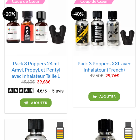
Coup de Cœur
Coup de Cœur
-20%
-40%
Pack 3 Poppers 24 ml
Pack 3 Poppers XXL avec
Amyl, Propyl, et Pentyl
Inhalateur (French)
avec Inhalateur Taille L
Le
Le
49,60
€
29,76
€
prix
prix
Le
Le
49,60
€
39,68
€
initial
actuel
prix
prix
était :
est :
initial
actuel
4.6
/
5
-
5
avis
49,60€.
29,76€.
était :
est :
AJOUTER
49,60€.
39,68€.
AJOUTER