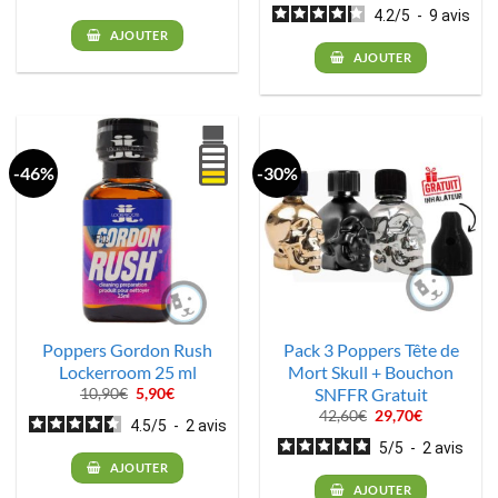
initial
actuel
4.2
/
5
-
9
avis
était :
est :
AJOUTER
28,80€.
20,16€.
AJOUTER
-46%
-30%
Poppers Gordon Rush
Pack 3 Poppers Tête de
Lockerroom 25 ml
Mort Skull + Bouchon
SNFFR Gratuit
Le
Le
10,90
€
5,90
€
prix
prix
Le
Le
42,60
€
29,70
€
initial
actuel
4.5
/
5
-
2
avis
prix
prix
était :
est :
initial
actuel
5
/
5
-
2
avis
10,90€.
5,90€.
était :
est :
AJOUTER
42,60€.
29,70€.
AJOUTER