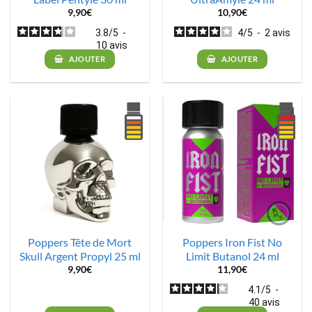
9,90
€
10,90
€
3.8
/
5
-
4
/
5
-
2
avis
10
avis
AJOUTER
AJOUTER
Poppers Tête de Mort
Poppers Iron Fist No
Skull Argent Propyl 25 ml
Limit Butanol 24 ml
9,90
€
11,90
€
4.1
/
5
-
40
avis