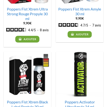
Poppers Fist Xtrem Ultra
Poppers Fist Xtrem Amyle
Strong Rouge Propyle 30
30 ml
ml
9,90
€
9,90
€
4.7
/
5
-
7
avis
4.4
/
5
-
8
avis
AJOUTER
AJOUTER
Poppers Fist Xtrem Black
Poppers Activator
Label Pentyle 30 ml
UltraAmyle 24 ml