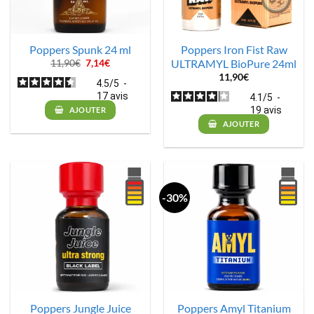
Poppers Spunk 24 ml
Poppers Iron Fist Raw
ULTRAMYL BioPure 24ml
Le
Le
11,90
€
7,14
€
prix
prix
11,90
€
initial
actuel
4.5
/
5
-
était :
est :
17
avis
4.1
/
5
-
11,90€.
7,14€.
19
avis
AJOUTER
AJOUTER
-30%
Poppers Jungle Juice
Poppers Amyl Titanium