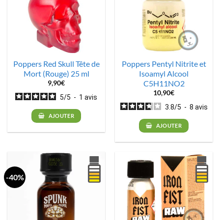
Poppers Red Skull Tête de
Poppers Pentyl Nitrite et
Mort (Rouge) 25 ml
Isoamyl Alcool
C5H11NO2
9,90
€
10,90
€
5
/
5
-
1
avis
3.8
/
5
-
8
avis
AJOUTER
AJOUTER
-40%