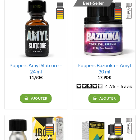
Best-Seller
Poppers Amyl Slutcore –
Poppers Bazooka – Amyl
24 ml
30 ml
11,90
€
17,90
€
4.2
/
5
-
5
avis
AJOUTER
AJOUTER