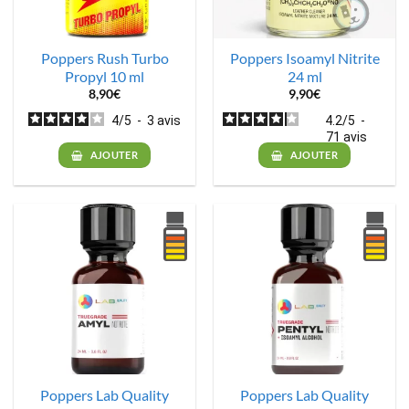
Poppers Rush Turbo
Poppers Isoamyl Nitrite
Propyl 10 ml
24 ml
8,90
€
9,90
€
4
/
5
-
3
avis
4.2
/
5
-
71
avis
AJOUTER
AJOUTER
Poppers Lab Quality
Poppers Lab Quality