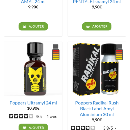
AMYL 24 ml
PENTYLE Isoamyl 24 ml
9,90
€
9,90
€
AJOUTER
AJOUTER
Poppers Ultramyl 24 ml
Poppers Radikal Rush
Black Label Amyl
10,90
€
Aluminium 30 ml
4
/
5
-
1
avis
9,90
€
AJOUTER
3.8
/
5
-