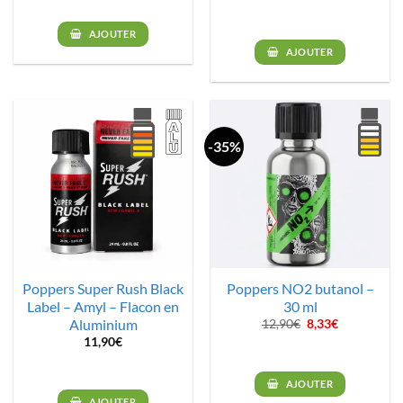
prix
prix
était :
est :
initial
actuel
78,00€.
62,40€.
était :
est :
AJOUTER
140,33€.
84,19€.
AJOUTER
-35%
Poppers Super Rush Black
Poppers NO2 butanol –
Label – Amyl – Flacon en
30 ml
Aluminium
Le
Le
12,90
€
8,33
€
prix
prix
11,90
€
initial
actuel
était :
est :
12,90€.
8,33€.
AJOUTER
AJOUTER