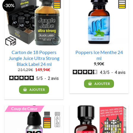
-30%
Carton de 18 Poppers
Poppers Ice Menthe 24
Jungle Juice Ultra Strong
ml
Black Label 24 ml
9,90
€
Le
Le
214,29
€
149,94
€
4.3
/
5
-
4
avis
prix
prix
initial
actuel
5
/
5
-
2
avis
était :
est :
AJOUTER
214,29€.
149,94€.
AJOUTER
Coup de Cœur