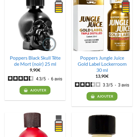
Poppers Black Skull Tête
Poppers Jungle Juice
de Mort (noir) 25 ml
Gold Label Lockerroom
30 ml
9,90
€
13,90
€
4.3
/
5
-
6
avis
3.3
/
5
-
3
avis
AJOUTER
AJOUTER