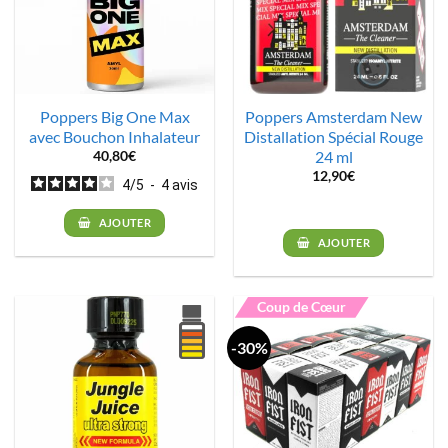
Poppers Big One Max
Poppers Amsterdam New
avec Bouchon Inhalateur
Distallation Spécial Rouge
24 ml
40,80
€
12,90
€
4
/
5
-
4
avis
AJOUTER
AJOUTER
Coup de Cœur
-30%