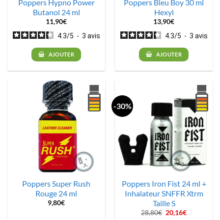
Poppers Hypno Power
Poppers Bleu Boy 30 ml
Butanol 24 ml
Hexyl
11,90
€
13,90
€
4.3
/
5
-
3
avis
4.3
/
5
-
3
avis
AJOUTER
AJOUTER
-30%
Poppers Super Rush
Poppers Iron Fist 24 ml +
Rouge 24 ml
Inhalateur SNFFR Xtrm
Taille S
9,80
€
Le
Le
28,80
€
20,16
€
prix
prix