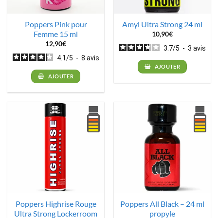
Poppers Pink pour
Amyl Ultra Strong 24 ml
Femme 15 ml
10,90
€
12,90
€
3.7
/
5
-
3
avis
4.1
/
5
-
8
avis
AJOUTER
AJOUTER
Poppers Highrise Rouge
Poppers All Black – 24 ml
Ultra Strong Lockerroom
propyle