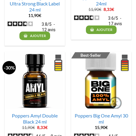
Ultra Strong Black Label
24ml
24 ml
Le
Le
11,90
€
8,33
€
prix
prix
11,90
€
initial
actuel
3.6
/
5
-
était :
est :
17
avis
3.8
/
5
-
11,90€.
8,33€.
12
avis
AJOUTER
AJOUTER
Best-Seller
-30%
Poppers Amyl Double
Poppers Big One Amyl 30
Black 24 ml
ml
Le
Le
11,90
€
8,33
€
15,90
€
prix
prix
initial
actuel