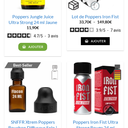
Poppers Jungle Juice
Lot de Poppers Iron Fist
Ultra Strong 24 ml Jaune
Plage
33,70
€
–
149,80
€
de
11,90
€
prix :
3.9
/
5
-
7
avis
33,70€
4.7
/
5
-
3
avis
à
149,80€
AJOUTER
AJOUTER
Best-Seller
SNFFR Xtrem Poppers
Poppers Iron Fist Ultra
Bouchon Diffuseur Solo |
Strong Rouge 24 ml