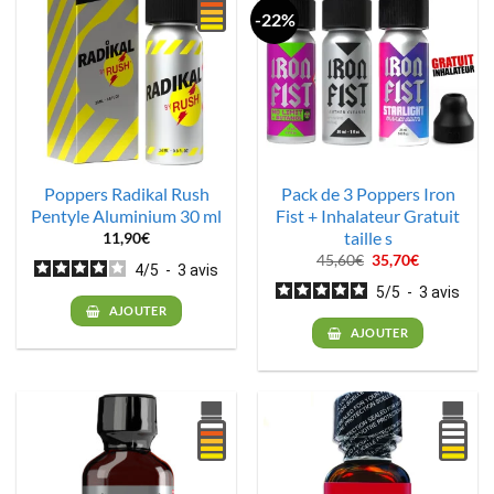
-22%
Poppers Radikal Rush
Pack de 3 Poppers Iron
Pentyle Aluminium 30 ml
Fist + Inhalateur Gratuit
taille s
11,90
€
Le
Le
45,60
€
35,70
€
4
/
5
-
3
avis
prix
prix
initial
actuel
5
/
5
-
3
avis
était :
est :
AJOUTER
45,60€.
35,70€.
AJOUTER