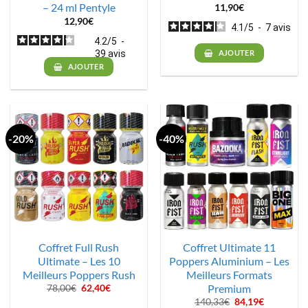
– 24 ml Pentyle
11,90
€
12,90
€
4.1
/
5
-
7
avis
4.2
/
5
-
39
avis
AJOUTER
AJOUTER
-20%
-40%
Coffret Full Rush
Coffret Ultimate 11
Ultimate – Les 10
Poppers Aluminium – Les
Meilleurs Poppers Rush
Meilleurs Formats
Premium
Le
Le
78,00
€
62,40
€
prix
prix
Le
Le
140,33
€
84,19
€
initial
actuel