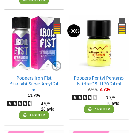
-30%
Poppers Iron Fist
Poppers Pentyl Pentanol
Starlight Super Amyl 24
Nitrite C5H120 24 ml
ml
Le
Le
9,90
€
6,93
€
prix
prix
11,90
€
initial
actuel
3.7
/
5
-
était :
est :
10
avis
4.5
/
5
-
9,90€.
6,93€.
26
avis
AJOUTER
AJOUTER