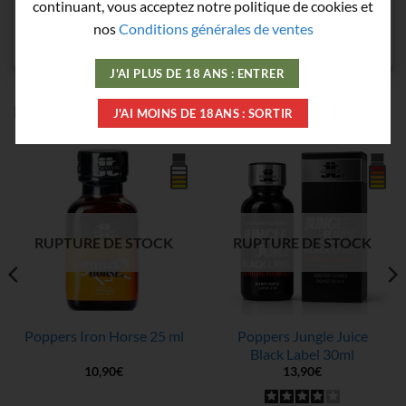
continuant, vous acceptez notre politique de cookies et
nos
Conditions générales de ventes
J'AI PLUS DE 18 ANS : ENTRER
PRODUITS SIMILAIRES
J'AI MOINS DE 18ANS : SORTIR
RUPTURE DE STOCK
RUPTURE DE STOCK
Poppers Iron Horse 25 ml
Poppers Jungle Juice
Black Label 30ml
10,90
€
13,90
€