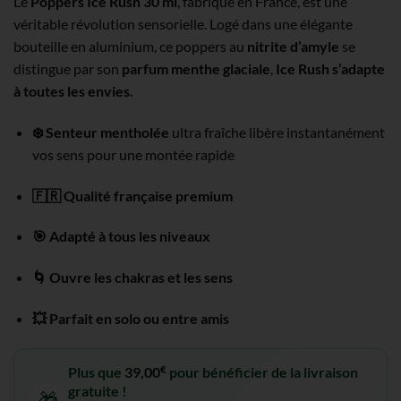
Le
Poppers Ice Rush 30 ml
, fabriqué en France, est une
véritable révolution sensorielle. Logé dans une élégante
bouteille en aluminium, ce poppers au
nitrite d’amyle
se
distingue par son
parfum menthe glaciale
,
Ice Rush s’adapte
à toutes les envies.
❄️ Senteur mentholée
ultra fraîche libère instantanément
vos sens pour une montée rapide
🇫🇷 Qualité française premium
🎯 Adapté à tous les niveaux
🌀 Ouvre les chakras et les sens
💥 Parfait en solo ou entre amis
€
Plus que
39,00
pour bénéficier de la livraison
gratuite !
🎁