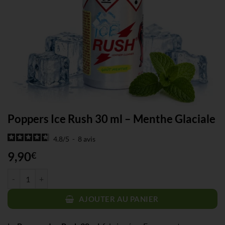
Poppers Ice Rush 30 ml – Menthe Glaciale
4.8
/
5
-
8
avis
9,90
€
quantité de Poppers Ice Rush 30 ml - Menthe Glaciale
AJOUTER AU PANIER