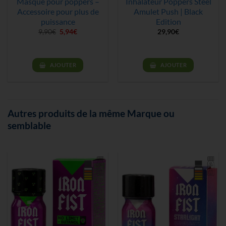
Masque pour poppers –
Inhalateur Poppers Steel
Accessoire pour plus de
Amulet Push | Black
puissance
Edition
Le
Le
9,90
€
5,94
€
29,90
€
prix
prix
initial
actuel
était :
est :
9,90€.
5,94€.
AJOUTER
AJOUTER
Autres produits de la même Marque ou
semblable