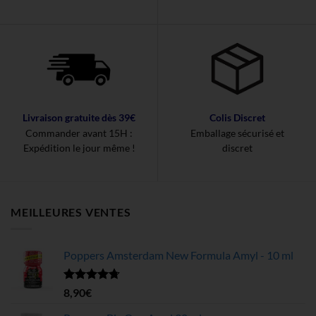
Livraison gratuite dès 39€
Colis Discret
Commander avant 15H :
Emballage sécurisé et
Expédition le jour même !
discret
MEILLEURES VENTES
Poppers Amsterdam New Formula Amyl - 10 ml
Note
4.68
8,90
€
sur 5