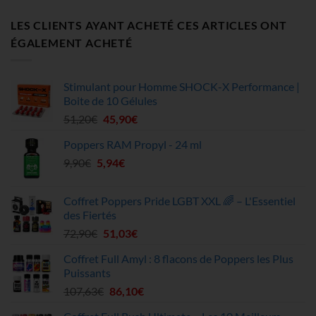
LES CLIENTS AYANT ACHETÉ CES ARTICLES ONT
ÉGALEMENT ACHETÉ
Stimulant pour Homme SHOCK-X Performance |
Boite de 10 Gélules
Le
Le
51,20
€
45,90
€
prix
prix
Poppers RAM Propyl - 24 ml
initial
actuel
Le
Le
9,90
€
5,94
était :
€
est :
prix
prix
51,20€.
45,90€.
initial
actuel
Coffret Poppers Pride LGBT XXL 🌈 – L'Essentiel
était :
est :
des Fiertés
9,90€.
5,94€.
Le
Le
72,90
€
51,03
€
prix
prix
Coffret Full Amyl : 8 flacons de Poppers les Plus
initial
actuel
Puissants
était :
est :
Le
Le
107,63
€
86,10
€
72,90€.
51,03€.
prix
prix