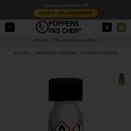
Passer
Livraison gratuite dès 39€
au
JUSQU'À -40% ➜ DÉCOUVRIR
contenu
⭐ 9,5/10 - 2712 avis clients vérifiés ⭐
ACCUEIL
/
MARQUES POPPERS
/
FUNLINE POPPERS