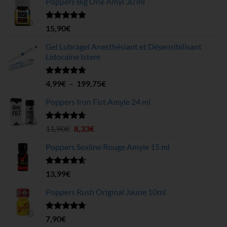
Poppers Big One Amyl 30 ml
Note
4.78
15,90
€
sur 5
Gel Lubragel Anesthésiant et Désensibilisant
Lidocaïne Istem
Note
4.70
Plage
4,99
€
–
199,75
€
sur 5
de
Poppers Iron Fist Amyle 24 ml
prix :
4,99€
à
Note
4.63
Le
Le
11,90
€
8,33
€
sur 5
199,75€
prix
prix
Poppers Sexline Rouge Amyle 15 ml
initial
actuel
était :
est :
11,90€.
8,33€.
Note
4.58
13,99
€
sur 5
Poppers Rush Original Jaune 10ml
Note
4.67
7,90
€
sur 5