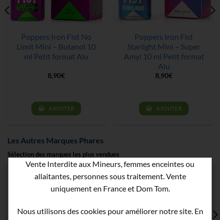
Poppers Iron Fist No
Poppers Iron Fist
Limit Mini – Butanol 10
Starlight Mini – Super
ml Petit format Alu
Amyl 10 ml Petit format
Alu
8,90
€
8,90
€
AJOUTER
AJOUTER
Les Autres Marques Phares
Sélection des marques les plus vendues
Vente Interdite aux Mineurs, femmes enceintes ou
allaitantes, personnes sous traitement. Vente
uniquement en France et Dom Tom.
Nous utilisons des cookies pour améliorer notre site. En