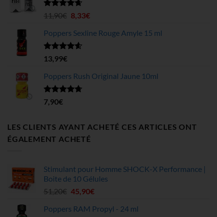
4,99€
à
Note
4.63
Le
Le
11,90
€
8,33
€
sur 5
199,75€
prix
prix
Poppers Sexline Rouge Amyle 15 ml
initial
actuel
était :
est :
11,90€.
8,33€.
Note
4.58
13,99
€
sur 5
Poppers Rush Original Jaune 10ml
Note
4.67
7,90
€
sur 5
LES CLIENTS AYANT ACHETÉ CES ARTICLES ONT
ÉGALEMENT ACHETÉ
Stimulant pour Homme SHOCK-X Performance |
Boite de 10 Gélules
Le
Le
51,20
€
45,90
€
prix
prix
Poppers RAM Propyl - 24 ml
initial
actuel