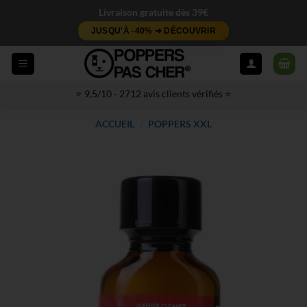
Passer
Livraison gratuite dès 39€
au
JUSQU'À -40% ➜ DÉCOUVRIR
contenu
⭐ 9,5/10 - 2712 avis clients vérifiés ⭐
ACCUEIL
/
POPPERS XXL