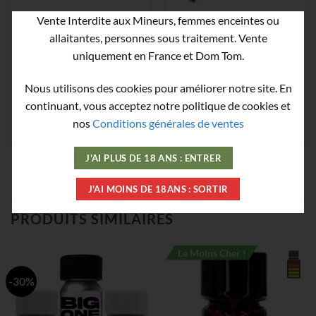
Vente Interdite aux Mineurs, femmes enceintes ou
Masque pour poppers –
Masque Inhalateur Pour
allaitantes, personnes sous traitement. Vente
Accessoire pour plus de
Poppers XTRM Ultimate
uniquement en France et Dom Tom.
puissance
v2
Le
Le
9,90
€
5,94
€
85,50
€
prix
prix
Nous utilisons des cookies pour améliorer notre site. En
initial
actuel
était :
est :
continuant, vous acceptez notre politique de cookies et
9,90€.
5,94€.
AJOUTER
LIRE LA SUITE
nos
Conditions générales de ventes
J'AI PLUS DE 18 ANS : ENTRER
J'AI MOINS DE 18ANS : SORTIR
PRODUITS SIMILAIRES
Le Moins Cher !
-30%