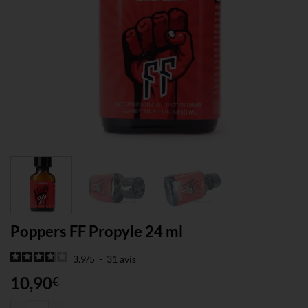
Poppers FF Propyle 24 ml
3.9
/
5
-
31
avis
10,90
€
quantité de Poppers FF Propyle 24 ml