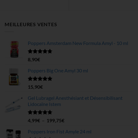
MEILLEURES VENTES
Poppers Amsterdam New Formula Amyl - 10 ml
Note
4.68
8,90
€
sur 5
Poppers Big One Amyl 30 ml
Note
4.78
15,90
€
sur 5
Gel Lubragel Anesthésiant et Désensibilisant
Lidocaïne Istem
Note
4.70
Plage
4,99
€
–
199,75
€
sur 5
de
Poppers Iron Fist Amyle 24 ml
prix :