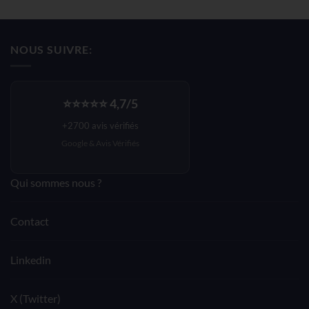
prix
prix
initial
actuel
était :
est :
NOUS SUIVRE:
140,33€.
84,19€.
⭐⭐⭐⭐⭐ 4,7/5
+2700 avis vérifiés
Google &
Avis Vérifiés
Qui sommes nous ?
Contact
Linkedin
X (Twitter)