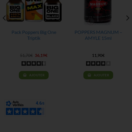
Pack Poppers Big One
POPPERS MAGNUM –
Triptik
AMYLE 15ml
Le
Le
51,70
€
36,19
€
11,90
€
prix
prix
initial
actuel
était :
est :
51,70€.
36,19€.
AJOUTER
AJOUTER