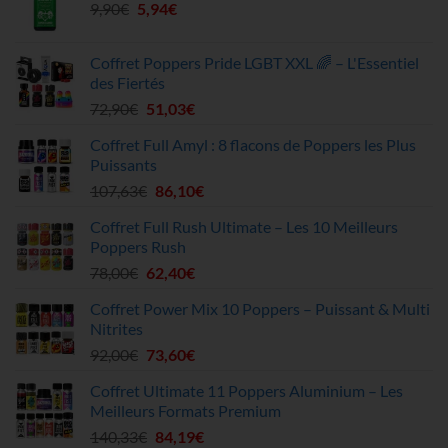
Le
Le
9,90
€
5,94
était :
€
est :
prix
prix
51,20€.
45,90€.
initial
actuel
Coffret Poppers Pride LGBT XXL 🌈 – L'Essentiel
était :
est :
des Fiertés
9,90€.
5,94€.
Le
Le
72,90
€
51,03
€
prix
prix
Coffret Full Amyl : 8 flacons de Poppers les Plus
initial
actuel
Puissants
était :
est :
Le
Le
107,63
€
86,10
€
72,90€.
51,03€.
prix
prix
Coffret Full Rush Ultimate – Les 10 Meilleurs
initial
actuel
Poppers Rush
était :
est :
Le
Le
78,00
€
62,40
€
107,63€.
86,10€.
prix
prix
Coffret Power Mix 10 Poppers – Puissant & Multi
initial
actuel
Nitrites
était :
est :
Le
Le
92,00
€
73,60
€
78,00€.
62,40€.
prix
prix
Coffret Ultimate 11 Poppers Aluminium – Les
initial
actuel
Meilleurs Formats Premium
était :
est :
Le
Le
140,33
€
84,19
€
92,00€.
73,60€.