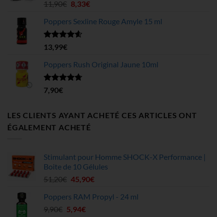
à
Note
4.63
Le
Le
11,90
€
8,33
€
sur 5
199,75€
prix
prix
Poppers Sexline Rouge Amyle 15 ml
initial
actuel
était :
est :
11,90€.
8,33€.
Note
4.58
13,99
€
sur 5
Poppers Rush Original Jaune 10ml
Note
4.67
7,90
€
sur 5
LES CLIENTS AYANT ACHETÉ CES ARTICLES ONT
ÉGALEMENT ACHETÉ
Stimulant pour Homme SHOCK-X Performance |
Boite de 10 Gélules
Le
Le
51,20
€
45,90
€
prix
prix
Poppers RAM Propyl - 24 ml
initial
actuel
Le
Le
9,90
€
5,94
était :
€
est :