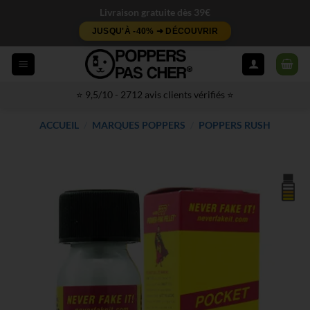
Passer
Livraison gratuite dès 39€
au
JUSQU'À -40% ➜ DÉCOUVRIR
contenu
⭐ 9,5/10 - 2712 avis clients vérifiés ⭐
ACCUEIL
/
MARQUES POPPERS
/
POPPERS RUSH