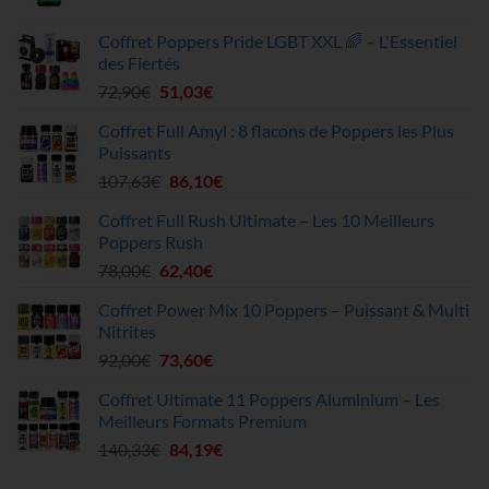
prix
prix
51,20€.
45,90€.
initial
actuel
Coffret Poppers Pride LGBT XXL 🌈 – L'Essentiel
était :
est :
des Fiertés
9,90€.
5,94€.
Le
Le
72,90
€
51,03
€
prix
prix
Coffret Full Amyl : 8 flacons de Poppers les Plus
initial
actuel
Puissants
était :
est :
Le
Le
107,63
€
86,10
€
72,90€.
51,03€.
prix
prix
Coffret Full Rush Ultimate – Les 10 Meilleurs
initial
actuel
Poppers Rush
était :
est :
Le
Le
78,00
€
62,40
€
107,63€.
86,10€.
prix
prix
Coffret Power Mix 10 Poppers – Puissant & Multi
initial
actuel
Nitrites
était :
est :
Le
Le
92,00
€
73,60
€
78,00€.
62,40€.
prix
prix
Coffret Ultimate 11 Poppers Aluminium – Les
initial
actuel
Meilleurs Formats Premium
était :
est :
Le
Le
140,33
€
84,19
€
92,00€.
73,60€.
prix
prix