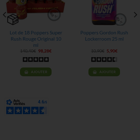
Lot de 18 Poppers Super
Poppers Gordon Rush
Rush Rouge Original 10
Lockerroom 25 ml
ml
Le
Le
Le
Le
140,40
€
98,28
€
10,90
€
5,90
€
prix
prix
prix
prix
initial
actuel
initial
actuel
était :
est :
était :
est :
140,40€.
98,28€.
10,90€.
5,90€.
AJOUTER
AJOUTER