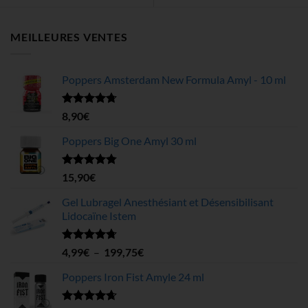
MEILLEURES VENTES
Poppers Amsterdam New Formula Amyl - 10 ml
Note
4.68
8,90
€
sur 5
Poppers Big One Amyl 30 ml
Note
4.78
15,90
€
sur 5
Gel Lubragel Anesthésiant et Désensibilisant
Lidocaïne Istem
Note
4.70
Plage
4,99
€
–
199,75
€
sur 5
de
Poppers Iron Fist Amyle 24 ml
prix :
4,99€