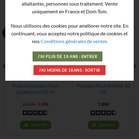
Autres produits de la Marque Rush
allaitantes, personnes sous traitement. Vente
uniquement en France et Dom Tom.
Nous utilisons des cookies pour améliorer notre site. En
-46%
continuant, vous acceptez notre politique de cookies et
nos
Conditions générales de ventes
J'AI PLUS DE 18 ANS : ENTRER
J'AI MOINS DE 18ANS : SORTIR
Poppers Gordon Rush
Poppers Rush Radikal 10
Lockerroom 25 ml
ml
Le
Le
10,90
€
5,90
€
7,80
€
prix
prix
initial
actuel
était :
est :
10,90€.
5,90€.
AJOUTER
AJOUTER