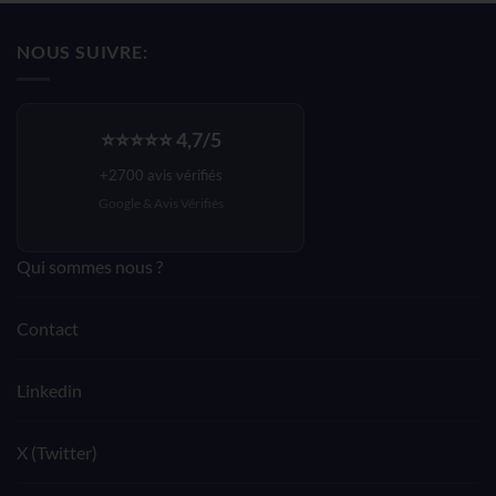
initial
actuel
était :
est :
NOUS SUIVRE:
140,33€.
84,19€.
⭐⭐⭐⭐⭐ 4,7/5
+2700 avis vérifiés
Google &
Avis Vérifiés
Qui sommes nous ?
Contact
Linkedin
X (Twitter)