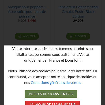
Masque pour poppers –
Inhalateur Poppers Steel
Accessoire pour plus de
Amulet Push | Black
puissance
Edition
Le
Le
9,90
€
5,94
€
29,90
€
prix
prix
initial
actuel
était :
est :
9,90€.
5,94€.
AJOUTER
AJOUTER
Vente Interdite aux Mineurs, femmes enceintes ou
allaitantes, personnes sous traitement. Vente
uniquement en France et Dom Tom.
PRODUITS SIMILAIRES
Nous utilisons des cookies pour améliorer notre site. En
continuant, vous acceptez notre politique de cookies et
nos
Conditions générales de ventes
J'AI PLUS DE 18 ANS : ENTRER
RUPTURE DE STOCK
J'AI MOINS DE 18ANS : SORTIR