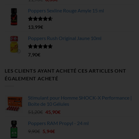
sur 5
199,75€
prix
prix
Poppers Sexline Rouge Amyle 15 ml
initial
actuel
était :
est :
11,90€.
8,33€.
Note
4.58
13,99
€
sur 5
Poppers Rush Original Jaune 10ml
Note
4.67
7,90
€
sur 5
LES CLIENTS AYANT ACHETÉ CES ARTICLES ONT
ÉGALEMENT ACHETÉ
Stimulant pour Homme SHOCK-X Performance |
Boite de 10 Gélules
Le
Le
51,20
€
45,90
€
prix
prix
Poppers RAM Propyl - 24 ml
initial
actuel
Le
Le
9,90
€
5,94
était :
€
est :
prix
prix
51,20€.
45,90€.