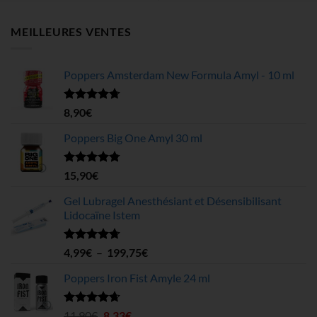
MEILLEURES VENTES
Poppers Amsterdam New Formula Amyl - 10 ml
Note
4.68
8,90
€
sur 5
Poppers Big One Amyl 30 ml
Note
4.78
15,90
€
sur 5
Gel Lubragel Anesthésiant et Désensibilisant
Lidocaïne Istem
Note
4.70
Plage
4,99
€
–
199,75
€
sur 5
de
Poppers Iron Fist Amyle 24 ml
prix :
4,99€
à
Note
4.63
Le
Le
11,90
€
8,33
€