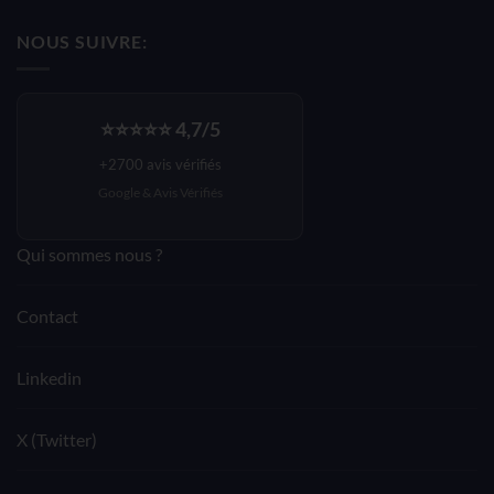
était :
est :
NOUS SUIVRE:
140,33€.
84,19€.
⭐⭐⭐⭐⭐ 4,7/5
+2700 avis vérifiés
Google &
Avis Vérifiés
Qui sommes nous ?
Contact
Linkedin
X (Twitter)