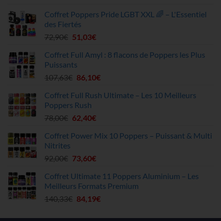
initial
actuel
Coffret Poppers Pride LGBT XXL 🌈 – L'Essentiel
était :
est :
des Fiertés
9,90€.
5,94€.
Le
Le
72,90
€
51,03
€
prix
prix
Coffret Full Amyl : 8 flacons de Poppers les Plus
initial
actuel
Puissants
était :
est :
Le
Le
107,63
€
86,10
€
72,90€.
51,03€.
prix
prix
Coffret Full Rush Ultimate – Les 10 Meilleurs
initial
actuel
Poppers Rush
était :
est :
Le
Le
78,00
€
62,40
€
107,63€.
86,10€.
prix
prix
Coffret Power Mix 10 Poppers – Puissant & Multi
initial
actuel
Nitrites
était :
est :
Le
Le
92,00
€
73,60
€
78,00€.
62,40€.
prix
prix
Coffret Ultimate 11 Poppers Aluminium – Les
initial
actuel
Meilleurs Formats Premium
était :
est :
Le
Le
140,33
€
84,19
€
92,00€.
73,60€.
prix
prix
initial
actuel