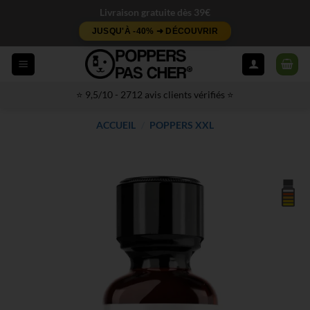
Passer
Livraison gratuite dès 39€
au
JUSQU'À -40% ➜ DÉCOUVRIR
contenu
⭐ 9,5/10 - 2712 avis clients vérifiés ⭐
ACCUEIL
/
POPPERS XXL