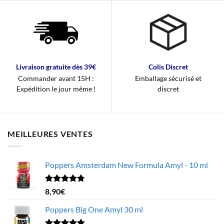
Livraison gratuite dès 39€
Colis Discret
Commander avant 15H :
Emballage sécurisé et
Expédition le jour même !
discret
MEILLEURES VENTES
Poppers Amsterdam New Formula Amyl - 10 ml
Note
4.68
8,90
€
sur 5
Poppers Big One Amyl 30 ml