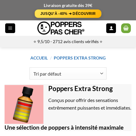
Passer
Livraison gratuite dès 39€
au
JUSQU'À -40% ➜ DÉCOUVRIR
contenu
⭐ 9,5/10 - 2712 avis clients vérifiés ⭐
ACCUEIL
/
POPPERS EXTRA STRONG
Poppers Extra Strong
Conçus pour offrir des sensations
extrêmement puissantes et immédiates.
Une sélection de poppers à intensité maximale