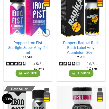
Poppers Iron Fist
Poppers Radikal Rush
Starlight Super Amyl 24
Black Label Amyl
ml
Aluminium 30 ml
11,90
€
9,90
€
4.5
/
5
-
3.8
/
5
-
26
avis
12
avis
AJOUTER
AJOUTER
Best-Seller
-30%