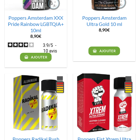
Poppers Amsterdam XXX
Poppers Amsterdam
Pride Rainbow LGBTQIA+
Ultra Gold 10 ml
10ml
8,90
€
8,90
€
3.9
/
5
-
10
avis
AJOUTER
AJOUTER
Poppers Radikal Rush
Poppers Fist Xtrem Ultra