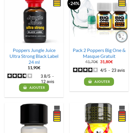
-24%
Poppers Jungle Juice
Pack 2 Poppers Big One &
Ultra Strong Black Label
Masque Gratuit
24 ml
Le
Le
41,70
€
31,80
€
prix
prix
11,90
€
initial
actuel
4
/
5
-
23
avis
était :
est :
3.8
/
5
-
41,70€.
31,80€.
12
avis
AJOUTER
AJOUTER