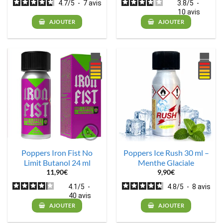
4.7
/
5
-
7
avis
3.8
/
5
-
10
avis
AJOUTER
AJOUTER
Poppers Iron Fist No
Poppers Ice Rush 30 ml –
Limit Butanol 24 ml
Menthe Glaciale
11,90
€
9,90
€
4.1
/
5
-
4.8
/
5
-
8
avis
40
avis
AJOUTER
AJOUTER