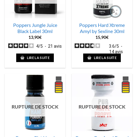
Poppers Jungle Juice
Poppers Hard Xtreme
Black Label 30ml
Amyl by Sexline 30ml
13,90
€
15,90
€
4
/
5
-
21
avis
3.6
/
5
-
14
avis
LIRE LA SUITE
LIRE LA SUITE
RUPTURE DE STOCK
RUPTURE DE STOCK