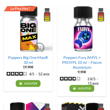
Le Plus Hot !
Poppers Big One Max®
Poppers Fury AMYL +
30 ml
PROYPL 10 ml – Flacon
Aluminium
19,90
€
9,90
€
4
/
5
-
52
avis
3.8
/
5
-
13
avis
AJOUTER
AJOUTER