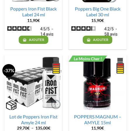
Poppers Iron Fist Black
Poppers Big One Black
Label 24 ml
Label 30 ml
11,90
€
15,90
€
4.5
/
5
-
4.2
/
5
-
14
avis
58
avis
AJOUTER
AJOUTER
Le Moins Cher !
-37%
Lot de Poppers Iron Fist
POPPERS MAGNUM –
Amyle 24 ml
AMYLE 15ml
Plage
29,70
€
–
135,00
€
11,90
€