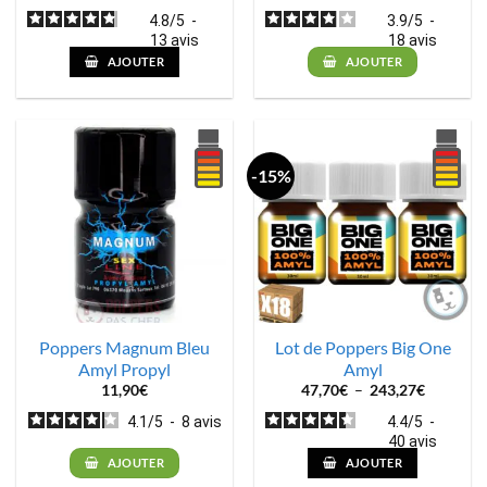
de
prix :
4.8
/
5
-
3.9
/
5
-
29,70€
13
avis
18
avis
à
135,00€
AJOUTER
AJOUTER
-15%
Poppers Magnum Bleu
Lot de Poppers Big One
Amyl Propyl
Amyl
Plage
11,90
€
47,70
€
–
243,27
€
de
prix :
4.1
/
5
-
8
avis
4.4
/
5
-
47,70€
40
avis
à
243,27€
AJOUTER
AJOUTER