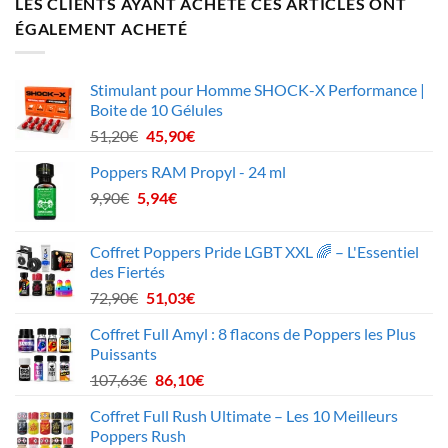
LES CLIENTS AYANT ACHETÉ CES ARTICLES ONT
ÉGALEMENT ACHETÉ
Stimulant pour Homme SHOCK-X Performance |
Boite de 10 Gélules
Le
Le
51,20
€
45,90
€
prix
prix
Poppers RAM Propyl - 24 ml
initial
actuel
Le
Le
9,90
€
5,94
était :
€
est :
prix
prix
51,20€.
45,90€.
initial
actuel
Coffret Poppers Pride LGBT XXL 🌈 – L'Essentiel
était :
est :
des Fiertés
9,90€.
5,94€.
Le
Le
72,90
€
51,03
€
prix
prix
Coffret Full Amyl : 8 flacons de Poppers les Plus
initial
actuel
Puissants
était :
est :
Le
Le
107,63
€
86,10
€
72,90€.
51,03€.
prix
prix
Coffret Full Rush Ultimate – Les 10 Meilleurs
initial
actuel
Poppers Rush
était :
est :