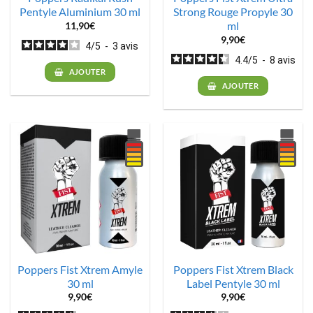
Pentyle Aluminium 30 ml
Strong Rouge Propyle 30
ml
11,90
€
9,90
€
4
/
5
-
3
avis
4.4
/
5
-
8
avis
AJOUTER
AJOUTER
Poppers Fist Xtrem Amyle
Poppers Fist Xtrem Black
30 ml
Label Pentyle 30 ml
9,90
€
9,90
€