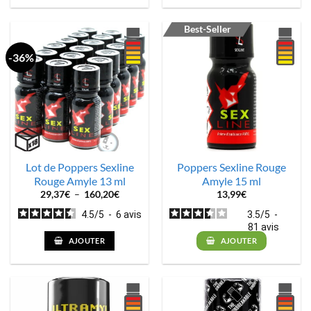
Best-Seller
-36%
Lot de Poppers Sexline
Poppers Sexline Rouge
Rouge Amyle 13 ml
Amyle 15 ml
Plage
29,37
€
–
160,20
€
13,99
€
de
prix :
4.5
/
5
-
6
avis
3.5
/
5
-
29,37€
81
avis
à
160,20€
AJOUTER
AJOUTER