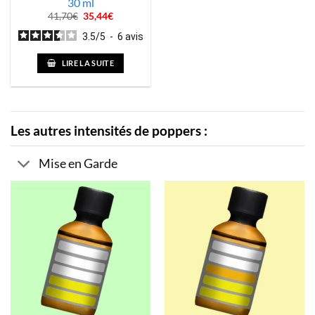
30 ml
Le
Le
41,70
€
35,44
€
prix
prix
initial
actuel
3.5
/
5
-
6
avis
était :
est :
41,70€.
35,44€.
LIRE LA SUITE
Les autres intensités de poppers :
Mise en Garde