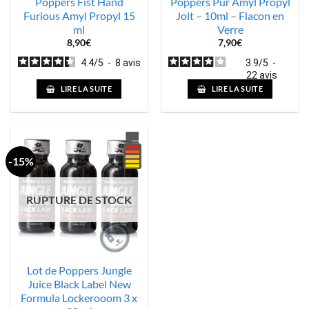
Poppers Fist Hand
Poppers Pur Amyl Propyl
Furious Amyl Propyl 15
Jolt – 10ml – Flacon en
ml
Verre
8,90
€
7,90
€
4.4
/
5
-
8
avis
3.9
/
5
-
22
avis
LIRE LA SUITE
LIRE LA SUITE
-15%
RUPTURE DE STOCK
Lot de Poppers Jungle
Juice Black Label New
Formula Lockerooom 3 x