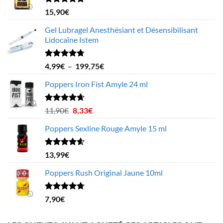
Note
4.78
15,90
€
sur 5
Gel Lubragel Anesthésiant et Désensibilisant
Lidocaïne Istem
Note
4.70
Plage
4,99
€
–
199,75
€
sur 5
de
Poppers Iron Fist Amyle 24 ml
prix :
4,99€
à
Note
4.63
Le
Le
11,90
€
8,33
€
sur 5
199,75€
prix
prix
Poppers Sexline Rouge Amyle 15 ml
initial
actuel
était :
est :
11,90€.
8,33€.
Note
4.58
13,99
€
sur 5
Poppers Rush Original Jaune 10ml
Note
4.67
7,90
€
sur 5