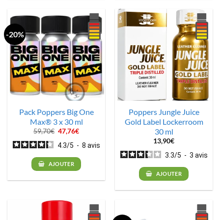
-20%
Pack Poppers Big One
Poppers Jungle Juice
Max® 3 x 30 ml
Gold Label Lockerroom
30 ml
Le
Le
59,70
€
47,76
€
prix
prix
13,90
€
initial
actuel
4.3
/
5
-
8
avis
était :
est :
3.3
/
5
-
3
avis
59,70€.
47,76€.
AJOUTER
AJOUTER