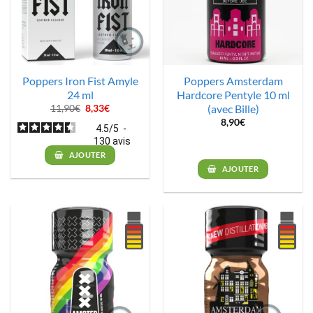
Poppers Iron Fist Amyle
Poppers Amsterdam
24 ml
Hardcore Pentyle 10 ml
(avec Bille)
Le
Le
11,90
€
8,33
€
prix
prix
8,90
€
initial
actuel
4.5
/
5
-
était :
est :
130
avis
11,90€.
8,33€.
AJOUTER
AJOUTER