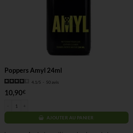
Poppers Amyl 24ml
4.1
/
5
-
50
avis
10,90
€
quantité de Poppers Amyl 24ml
AJOUTER AU PANIER