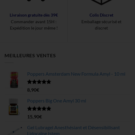
Livraison gratuite dès 39€
Colis Discret
Commander avant 15H :
Emballage sécurisé et
Expédition le jour même !
discret
MEILLEURES VENTES
Poppers Amsterdam New Formula Amyl - 10 ml
Note
4.68
8,90
€
sur 5
Poppers Big One Amyl 30 ml
Note
4.78
15,90
€
sur 5
Gel Lubragel Anesthésiant et Désensibilisant
Lidocaïne Istem