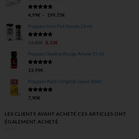
Note
4.70
Plage
4,99
€
–
199,75
€
sur 5
de
Poppers Iron Fist Amyle 24 ml
prix :
4,99€
à
Note
4.63
Le
Le
11,90
€
8,33
€
sur 5
199,75€
prix
prix
Poppers Sexline Rouge Amyle 15 ml
initial
actuel
était :
est :
11,90€.
8,33€.
Note
4.58
13,99
€
sur 5
Poppers Rush Original Jaune 10ml
Note
4.67
7,90
€
sur 5
LES CLIENTS AYANT ACHETÉ CES ARTICLES ONT
ÉGALEMENT ACHETÉ