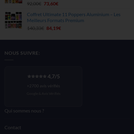
Le
Le
92,00
€
73,60
€
78,00€.
62,40€.
prix
prix
Coffret Ultimate 11 Poppers Aluminium – Les
initial
actuel
Meilleurs Formats Premium
était :
est :
Le
Le
140,33
€
84,19
€
92,00€.
73,60€.
prix
prix
initial
actuel
était :
est :
NOUS SUIVRE:
140,33€.
84,19€.
⭐⭐⭐⭐⭐ 4,7/5
+2700 avis vérifiés
Google &
Avis Vérifiés
Qui sommes nous ?
Contact