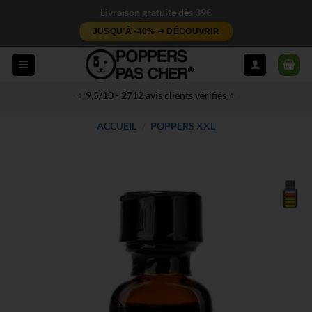
Passer
Livraison gratuite dès 39€
au
JUSQU'À -40% ➜ DÉCOUVRIR
contenu
⭐ 9,5/10 - 2712 avis clients vérifiés ⭐
ACCUEIL
/
POPPERS XXL