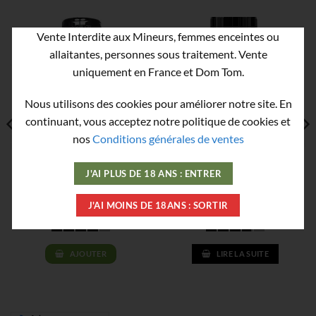
Vente Interdite aux Mineurs, femmes enceintes ou
allaitantes, personnes sous traitement. Vente
uniquement en France et Dom Tom.
RUPTURE DE STOCK
Nous utilisons des cookies pour améliorer notre site. En
continuant, vous acceptez notre politique de cookies et
nos
Conditions générales de ventes
Poppers Jungle Juice Plus
Poppers Amsterdam XXX
J'AI PLUS DE 18 ANS : ENTRER
Original 24 ml
Pride Rainbow – Propyle
24ml
J'AI MOINS DE 18ANS : SORTIR
10,90
€
9,90
€
AJOUTER
LIRE LA SUITE