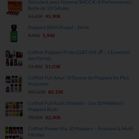
Stimulant pour Homme SHOCK-X Performance |
Boite de 10 Gélules
Le
Le
51,20
€
45,90
€
prix
prix
Poppers RAM Propyl - 24 ml
initial
actuel
Le
Le
9,90
€
5,94
était :
€
est :
prix
prix
51,20€.
45,90€.
initial
actuel
Coffret Poppers Pride LGBT XXL 🌈 – L'Essentiel
était :
est :
des Fiertés
9,90€.
5,94€.
Le
Le
72,90
€
51,03
€
prix
prix
Coffret Full Amyl : 8 flacons de Poppers les Plus
initial
actuel
Puissants
était :
est :
Le
Le
107,63
€
86,10
€
72,90€.
51,03€.
prix
prix
Coffret Full Rush Ultimate – Les 10 Meilleurs
initial
actuel
Poppers Rush
était :
est :
Le
Le
78,00
€
62,40
€
107,63€.
86,10€.
prix
prix
Coffret Power Mix 10 Poppers – Puissant & Multi
initial
actuel
Nitrites
était :
est :