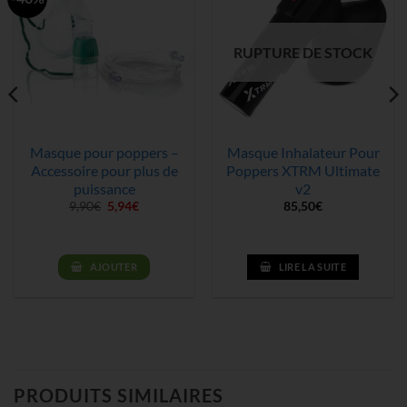
RUPTURE DE STOCK
Masque pour poppers –
Masque Inhalateur Pour
Accessoire pour plus de
Poppers XTRM Ultimate
puissance
v2
Le
Le
9,90
€
5,94
€
85,50
€
prix
prix
initial
actuel
était :
est :
9,90€.
5,94€.
AJOUTER
LIRE LA SUITE
PRODUITS SIMILAIRES