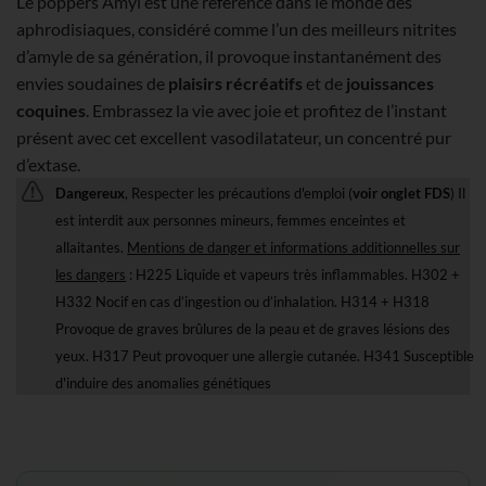
Le poppers Amyl est une référence dans le monde des
aphrodisiaques, considéré comme l’un des meilleurs nitrites
d’amyle de sa génération, il provoque instantanément des
envies soudaines de
plaisirs récréatifs
et de
jouissances
coquines
. Embrassez la vie avec joie et profitez de l’instant
présent avec cet excellent vasodilatateur, un concentré pur
d’extase.
Dangereux
, Respecter les précautions d'emploi (
voir onglet FDS
) Il
est interdit aux personnes mineurs, femmes enceintes et
allaitantes.
Mentions de danger et informations additionnelles sur
les dangers
: H225 Liquide et vapeurs très inflammables. H302 +
H332 Nocif en cas d’ingestion ou d’inhalation. H314 + H318
Provoque de graves brûlures de la peau et de graves lésions des
yeux. H317 Peut provoquer une allergie cutanée. H341 Susceptible
d'induire des anomalies génétiques