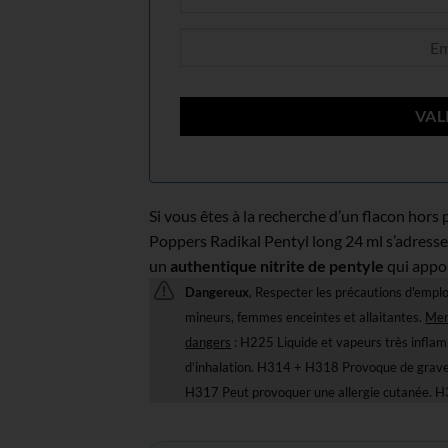
Si vous êtes à la recherche d’un flacon hors p
Poppers Radikal Pentyl long 24 ml s’adresse
un
authentique nitrite de pentyle
qui appo
Dangereux
, Respecter les précautions d'emplo
mineurs, femmes enceintes et allaitantes.
Men
dangers
: H225 Liquide et vapeurs très infla
d’inhalation. H314 + H318 Provoque de graves
H317 Peut provoquer une allergie cutanée. H3