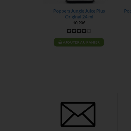
terdam Ultra
Poppers Jungle Juice Plus
Pop
XXX 24ml
Original 24 ml
,90
€
10,90
€
 AU PANIER
AJOUTER AU PANIER