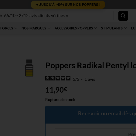
➜ JUSQU'À -40% SUR NOS POPPERS !
⭐ 9,5/10 - 2712 avis clients vérifiés ⭐
 FORCES
NOS MARQUES
ACCESSOIRES POPPERS
STIMULANTS
LU
Poppers Radikal Pentyl l
5
/
5
-
1
avis
11,90
€
Rupture de stock
Recevoir un email dès qu