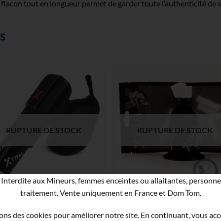
 flacon tout en longueur permet de garder toute l’authenticité de s
s
RUPTURE DE STOCK
RUPTURE DE STOCK
Interdite aux Mineurs, femmes enceintes ou allaitantes, personne
traitement. Vente uniquement en France et Dom Tom.
Masque Inhalateur Pour
9 Cotons Sticks pour Masqu
Poppers XTRM Ultimate v2
Inhalateur
ons des cookies pour améliorer notre site. En continuant, vous ac