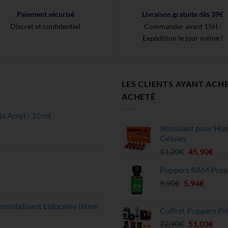
Paiement sécurisé
Livraison gratuite dès 39€
Discret et confidentiel
Commander avant 15H :
Expédition le jour même !
LES CLIENTS AYANT ACH
ACHETÉ
 Amyl - 10 ml
Stimulant pour Ho
Gélules
Le
Le
51,20
€
45,90
€
prix
prix
Poppers RAM Propy
initial
actu
Le
Le
9,90
€
5,94
était :
€
est :
prix
prix
51,20€.
45,9
initial
actuel
ensibilisant Lidocaïne Istem
Coffret Poppers Pri
était :
est :
Le
Le
72,90
€
51,03
€
9,90€.
5,94€.