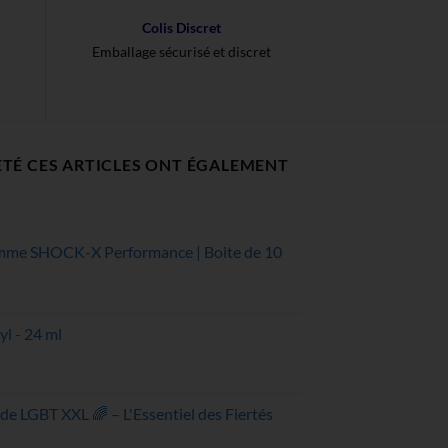
Colis Discret
Emballage sécurisé et discret
ETÉ CES ARTICLES ONT ÉGALEMENT
mme SHOCK-X Performance | Boite de 10
l - 24 ml
el
0€.
de LGBT XXL 🌈 – L'Essentiel des Fiertés