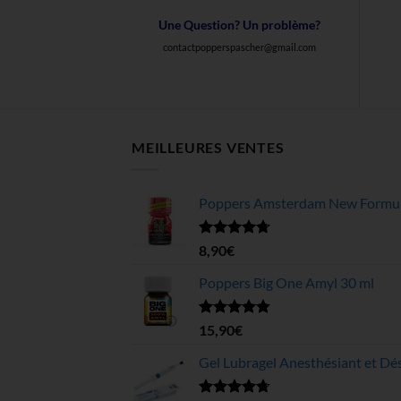
Une Question? Un problème?
contactpopperspascher@gmail.com
MEILLEURES VENTES
Poppers Amsterdam New Formula
Note
4.68
8,90
€
sur 5
Poppers Big One Amyl 30 ml
Note
4.78
15,90
€
sur 5
Gel Lubragel Anesthésiant et Dés