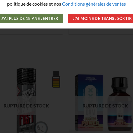
politique de cookies et nos
Conditions générales de ventes
85,50
€
4,40
€
J'AI PLUS DE 18 ANS : ENTRER
J'AI MOINS DE 18ANS : SORTIR
LIRE LA SUITE
LIRE LA SUITE
RUPTURE DE STOCK
RUPTURE DE STOCK