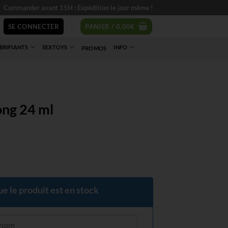
Commander avant 15H : Expédition le jour même !
SE CONNECTER
PANIER /
0,00
€
BRIFIANTS
SEXTOYS
INFO
PROMOS
ong 24 ml
e le produit est en stock