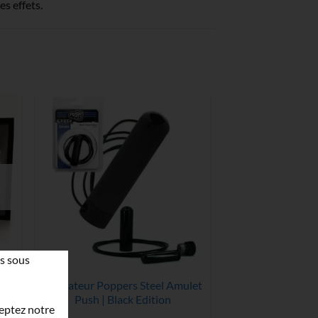
es effets.
s sous
e
Inhalateur Poppers Steel Amulet
Push | Black Edition
ceptez notre