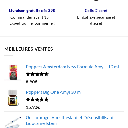
Livraison gratuite dès 39€
Colis Discret
Commander avant 15H :
Emballage sécurisé et
Expédition le jour même !
discret
MEILLEURES VENTES
Poppers Amsterdam New Formula Amyl - 10 ml
Note
4.68
8,90
€
sur 5
Poppers Big One Amyl 30 ml
Note
4.78
15,90
€
sur 5
Gel Lubragel Anesthésiant et Désensibilisant
Lidocaïne Istem