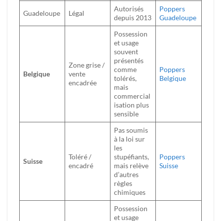
Autorisés
Poppers
Guadeloupe
Légal
depuis 2013
Guadeloupe
Possession
et usage
souvent
présentés
Zone grise /
comme
Poppers
Belgique
vente
tolérés,
Belgique
encadrée
mais
commercial
isation plus
sensible
Pas soumis
à la loi sur
les
Toléré /
stupéfiants,
Poppers
Suisse
encadré
mais relève
Suisse
d’autres
règles
chimiques
Possession
et usage