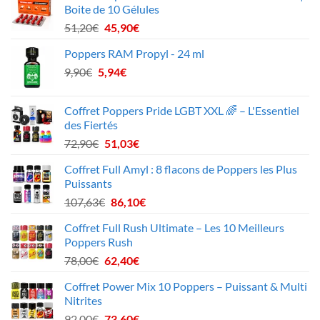
Boite de 10 Gélules
Le
Le
51,20
€
45,90
€
prix
prix
Poppers RAM Propyl - 24 ml
initial
actuel
Le
Le
9,90
€
5,94
était :
€
est :
prix
prix
51,20€.
45,90€.
initial
actuel
Coffret Poppers Pride LGBT XXL 🌈 – L'Essentiel
était :
est :
des Fiertés
9,90€.
5,94€.
Le
Le
72,90
€
51,03
€
prix
prix
Coffret Full Amyl : 8 flacons de Poppers les Plus
initial
actuel
Puissants
était :
est :
Le
Le
107,63
€
86,10
€
72,90€.
51,03€.
prix
prix
Coffret Full Rush Ultimate – Les 10 Meilleurs
initial
actuel
Poppers Rush
était :
est :
Le
Le
78,00
€
62,40
€
107,63€.
86,10€.
prix
prix
Coffret Power Mix 10 Poppers – Puissant & Multi
initial
actuel
Nitrites
était :
est :
Le
Le
92,00
€
73,60
€
78,00€.
62,40€.