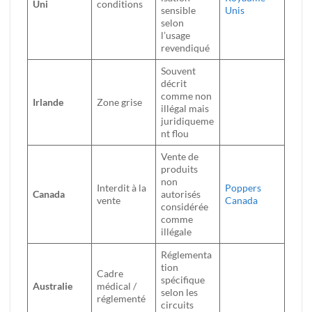
Uni
conditions
sensible
Unis
selon
l’usage
revendiqué
Souvent
décrit
comme non
Irlande
Zone grise
illégal mais
juridiqueme
nt flou
Vente de
produits
non
Interdit à la
Poppers
Canada
autorisés
vente
Canada
considérée
comme
illégale
Réglementa
tion
Cadre
spécifique
Australie
médical /
selon les
réglementé
circuits