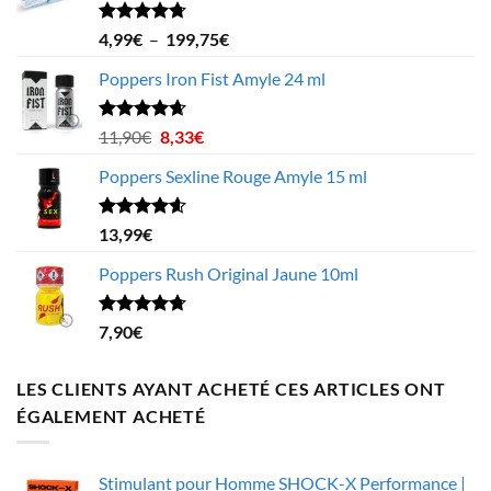
Note
4.70
Plage
4,99
€
–
199,75
€
sur 5
de
Poppers Iron Fist Amyle 24 ml
prix :
4,99€
à
Note
4.63
Le
Le
11,90
€
8,33
€
sur 5
199,75€
prix
prix
Poppers Sexline Rouge Amyle 15 ml
initial
actuel
était :
est :
11,90€.
8,33€.
Note
4.58
13,99
€
sur 5
Poppers Rush Original Jaune 10ml
Note
4.67
7,90
€
sur 5
LES CLIENTS AYANT ACHETÉ CES ARTICLES ONT
ÉGALEMENT ACHETÉ
Stimulant pour Homme SHOCK-X Performance |