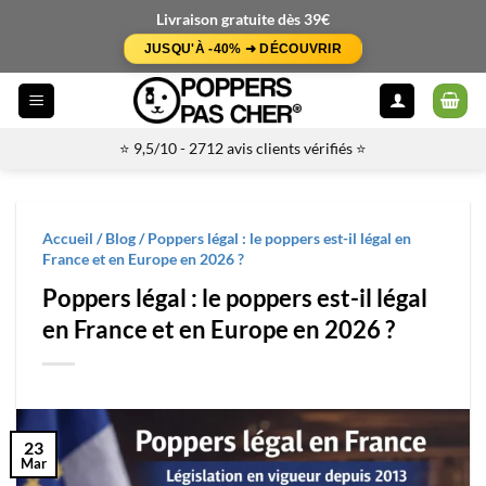
Passer
Livraison gratuite dès 39€
au
JUSQU'À -40% ➜ DÉCOUVRIR
contenu
⭐ 9,5/10 - 2712 avis clients vérifiés ⭐
Accueil
/
Blog
/
Poppers légal : le poppers est-il légal en
France et en Europe en 2026 ?
Poppers légal : le poppers est-il légal
en France et en Europe en 2026 ?
23
Mar