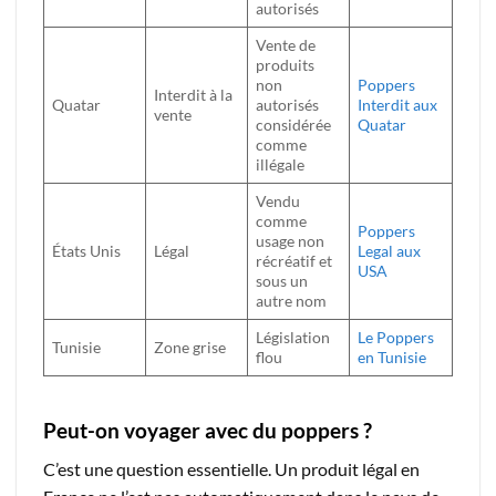
autorisés
Vente de
produits
non
Poppers
Interdit à la
Quatar
autorisés
Interdit aux
vente
considérée
Quatar
comme
illégale
Vendu
comme
Poppers
usage non
États Unis
Légal
Legal aux
récréatif et
USA
sous un
autre nom
Législation
Le Poppers
Tunisie
Zone grise
flou
en Tunisie
Peut-on voyager avec du poppers ?
C’est une question essentielle. Un produit légal en