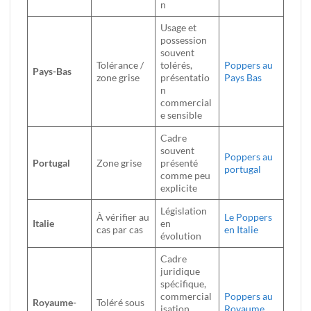
n
Usage et
possession
souvent
Tolérance /
tolérés,
Poppers au
Pays-Bas
zone grise
présentatio
Pays Bas
n
commercial
e sensible
Cadre
souvent
Poppers au
Portugal
Zone grise
présenté
portugal
comme peu
explicite
Législation
À vérifier au
Le Poppers
Italie
en
cas par cas
en Italie
évolution
Cadre
juridique
spécifique,
commercial
Poppers au
Royaume-
Toléré sous
isation
Royaume