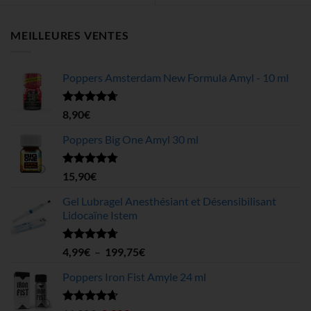
MEILLEURES VENTES
Poppers Amsterdam New Formula Amyl - 10 ml
Note
4.68
8,90
€
sur 5
Poppers Big One Amyl 30 ml
Note
4.78
15,90
€
sur 5
Gel Lubragel Anesthésiant et Désensibilisant
Lidocaïne Istem
Note
4.70
Plage
4,99
€
–
199,75
€
sur 5
de
Poppers Iron Fist Amyle 24 ml
prix :
4,99€
à