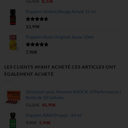
Note
4.63
Le
Le
11,90
€
8,33
€
sur 5
199,75€
prix
prix
Poppers Sexline Rouge Amyle 15 ml
initial
actuel
était :
est :
11,90€.
8,33€.
Note
4.58
13,99
€
sur 5
Poppers Rush Original Jaune 10ml
Note
4.67
7,90
€
sur 5
LES CLIENTS AYANT ACHETÉ CES ARTICLES ONT
ÉGALEMENT ACHETÉ
Stimulant pour Homme SHOCK-X Performance |
Boite de 10 Gélules
Le
Le
51,20
€
45,90
€
prix
prix
Poppers RAM Propyl - 24 ml
initial
actuel
Le
Le
9,90
€
5,94
était :
€
est :