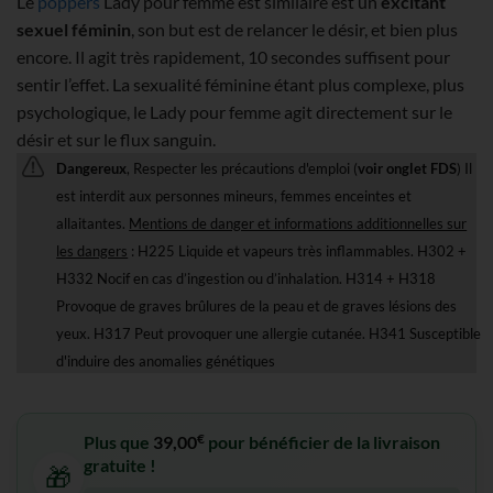
Le
poppers
Lady pour femme est similaire est un
excitant
sexuel féminin
, son but est de relancer le désir, et bien plus
encore. Il agit très rapidement, 10 secondes suffisent pour
sentir l’effet. La sexualité féminine étant plus complexe, plus
psychologique, le Lady pour femme agit directement sur le
désir et sur le flux sanguin.
Dangereux
, Respecter les précautions d'emploi (
voir onglet FDS
) Il
est interdit aux personnes mineurs, femmes enceintes et
allaitantes.
Mentions de danger et informations additionnelles sur
les dangers
: H225 Liquide et vapeurs très inflammables. H302 +
H332 Nocif en cas d’ingestion ou d’inhalation. H314 + H318
Provoque de graves brûlures de la peau et de graves lésions des
yeux. H317 Peut provoquer une allergie cutanée. H341 Susceptible
d'induire des anomalies génétiques
€
Plus que
39,00
pour bénéficier de la livraison
gratuite !
🎁