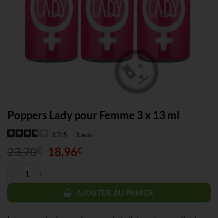
Poppers Lady pour Femme 3 x 13 ml
3.7
/
5
-
3
avis
Le
Le
23,70
18,96
€
€
prix
prix
quantité de Poppers Lady pour Femme 3 x 13 ml
initial
actuel
était :
est :
AJOUTER AU PANIER
23,70€.
18,96€.