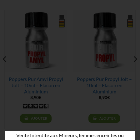
Poppers Pur Amyl Propyl
Poppers Pur Propyl Jolt –
Jolt – 10ml – Flacon en
10ml – Flacon en
Aluminium
Aluminium
8,90
€
8,90
€
AJOUTER
AJOUTER
Vente Interdite aux Mineurs, femmes enceintes ou
Les Autres Marques Phares