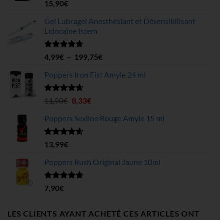
Note
4.78
15,90
€
sur 5
Gel Lubragel Anesthésiant et Désensibilisant
Lidocaïne Istem
Note
4.70
Plage
4,99
€
–
199,75
€
sur 5
de
Poppers Iron Fist Amyle 24 ml
prix :
4,99€
à
Note
4.63
Le
Le
11,90
€
8,33
€
sur 5
199,75€
prix
prix
Poppers Sexline Rouge Amyle 15 ml
initial
actuel
était :
est :
11,90€.
8,33€.
Note
4.58
13,99
€
sur 5
Poppers Rush Original Jaune 10ml
Note
4.67
7,90
€
sur 5
LES CLIENTS AYANT ACHETÉ CES ARTICLES ONT