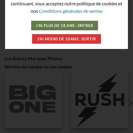
Ultra Strong Lockerroom
Supreme Steel
continuant, vous acceptez notre politique de cookies et
– 24 ml Pentyle
Lockerroom – Flacon
nos
Conditions générales de ventes
Aluminium 30 ml
12,90
€
15,90
€
J'AI PLUS DE 18 ANS : ENTRER
J'AI MOINS DE 18ANS : SORTIR
AJOUTER
AJOUTER
Les Autres Marques Phares
Sélection des marques les plus vendues