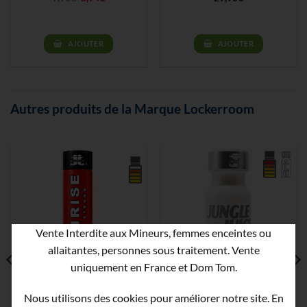
prix
prix
initial
actuel
était :
est :
9,90€.
5,94€.
AJOUTER
AJOUTER
Autres produits de la Marque Lockerroom
Vente Interdite aux Mineurs, femmes enceintes ou
allaitantes, personnes sous traitement. Vente
uniquement en France et Dom Tom.
Poppers Highrise Rouge
Poppers Jungle Juice
Nous utilisons des cookies pour améliorer notre site. En