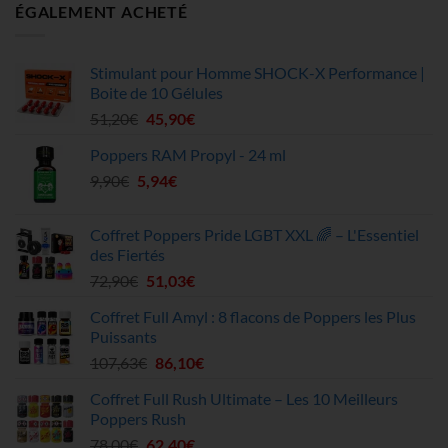
ÉGALEMENT ACHETÉ
Stimulant pour Homme SHOCK-X Performance |
Boite de 10 Gélules
Le
Le
51,20
€
45,90
€
prix
prix
Poppers RAM Propyl - 24 ml
initial
actuel
Le
Le
9,90
€
5,94
était :
€
est :
prix
prix
51,20€.
45,90€.
initial
actuel
Coffret Poppers Pride LGBT XXL 🌈 – L'Essentiel
était :
est :
des Fiertés
9,90€.
5,94€.
Le
Le
72,90
€
51,03
€
prix
prix
Coffret Full Amyl : 8 flacons de Poppers les Plus
initial
actuel
Puissants
était :
est :
Le
Le
107,63
€
86,10
€
72,90€.
51,03€.
prix
prix
Coffret Full Rush Ultimate – Les 10 Meilleurs
initial
actuel
Poppers Rush
était :
est :
Le
Le
78,00
€
62,40
€
107,63€.
86,10€.