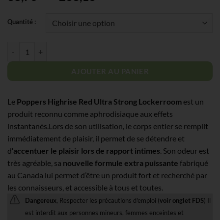
de
prix :
Quantité :
38,70€
à
quantité de Lot de Poppers Highrise Red Ultra Strong Lockerroom
263,16€
AJOUTER AU PANIER
Le
Poppers Highrise Red Ultra Strong Lockerroom
est un
produit reconnu comme aphrodisiaque aux effets
instantanés.Lors de son utilisation, le corps entier se remplit
immédiatement de plaisir, il permet de se détendre et
d
‘accentuer le plaisir lors de rapport intimes
. Son odeur est
très agréable, sa
nouvelle formule extra puissante
fabriqué
au Canada lui permet d’être un produit fort et recherché par
les connaisseurs, et accessible à tous et toutes.
Dangereux
, Respecter les précautions d'emploi (
voir onglet FDS
) Il
est interdit aux personnes mineurs, femmes enceintes et