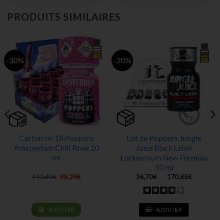
PRODUITS SIMILAIRES
-30%
-20%
Carton de 18 Poppers
Lot de Poppers Jungle
Amsterdam Chill Rose 10
Juice Black Label
ml
Lockerroom New Formula
10 ml
Le
Le
Plage
140,40
€
98,28
€
26,70
€
–
170,88
€
prix
prix
de
initial
actuel
prix :
était :
est :
26,70€
140,40€.
98,28€.
à
170,88€
AJOUTER
AJOUTER