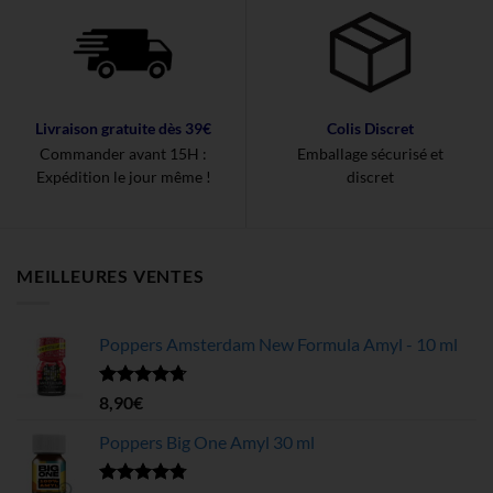
Livraison gratuite dès 39€
Colis Discret
Commander avant 15H :
Emballage sécurisé et
Expédition le jour même !
discret
MEILLEURES VENTES
Poppers Amsterdam New Formula Amyl - 10 ml
Note
4.68
8,90
€
sur 5
Poppers Big One Amyl 30 ml