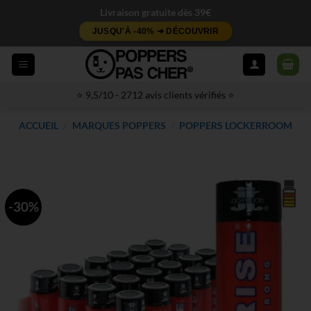
Passer
Livraison gratuite dès 39€
au
JUSQU'À -40% ➜ DÉCOUVRIR
contenu
⭐ 9,5/10 - 2712 avis clients vérifiés ⭐
ACCUEIL
/
MARQUES POPPERS
/
POPPERS LOCKERROOM
-30%