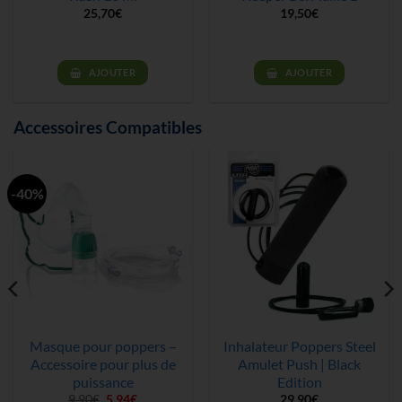
25,70
€
19,50
€
AJOUTER
AJOUTER
Accessoires Compatibles
-40%
Masque pour poppers –
Inhalateur Poppers Steel
Accessoire pour plus de
Amulet Push | Black
puissance
Edition
Le
Le
9,90
€
5,94
€
29,90
€