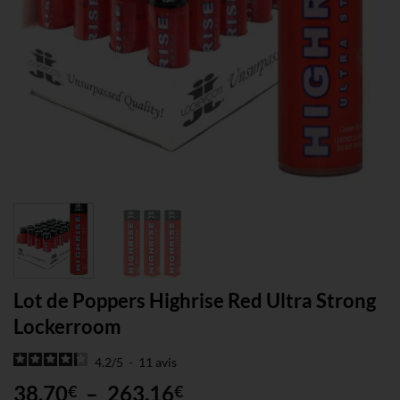
Lot de Poppers Highrise Red Ultra Strong
Lockerroom
4.2
/
5
-
11
avis
Plage
38,70
–
263,16
€
€