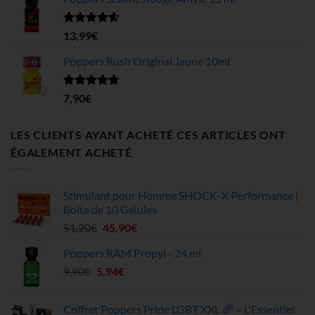
initial
actuel
était :
est :
11,90€.
8,33€.
Note
4.58
13,99
€
sur 5
Poppers Rush Original Jaune 10ml
Note
4.67
7,90
€
sur 5
LES CLIENTS AYANT ACHETÉ CES ARTICLES ONT
ÉGALEMENT ACHETÉ
Stimulant pour Homme SHOCK-X Performance |
Boite de 10 Gélules
Le
Le
51,20
€
45,90
€
prix
prix
Poppers RAM Propyl - 24 ml
initial
actuel
Le
Le
9,90
€
5,94
était :
€
est :
prix
prix
51,20€.
45,90€.
initial
actuel
Coffret Poppers Pride LGBT XXL 🌈 – L'Essentiel
était :
est :