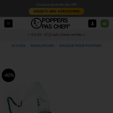
Passer
Livraison gratuite dès 39€
au
JUSQU'À -40% ➜ DÉCOUVRIR
contenu
⭐ 9,5/10 - 2712 avis clients vérifiés ⭐
ACCUEIL
/
INHALATEURS
/
MASQUE POUR POPPERS
-40%