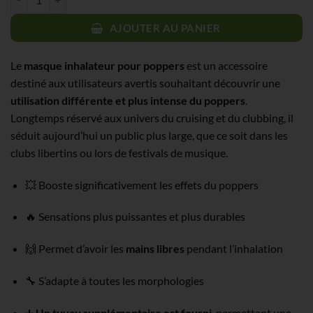
initial
actuel
était :
est :
AJOUTER AU PANIER
9,90€.
5,94€.
Le
masque inhalateur pour poppers
est un accessoire
destiné aux utilisateurs avertis souhaitant découvrir une
utilisation différente et plus intense du poppers
.
Longtemps réservé aux univers du cruising et du clubbing, il
séduit aujourd’hui un public plus large, que ce soit dans les
clubs libertins ou lors de festivals de musique.
💥 Booste significativement les effets du poppers
🔥 Sensations plus puissantes et plus durables
🙌 Permet d’avoir les
mains libres
pendant l’inhalation
🔧 S’adapte à toutes les morphologies
➕
Un tuyau supplémentaire est fourni
, permettant une