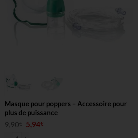
Masque pour poppers – Accessoire pour
plus de puissance
Le
Le
9,90
5,94
€
€
prix
prix
quantité de Masque pour poppers – Accessoire pour plus de puissanc