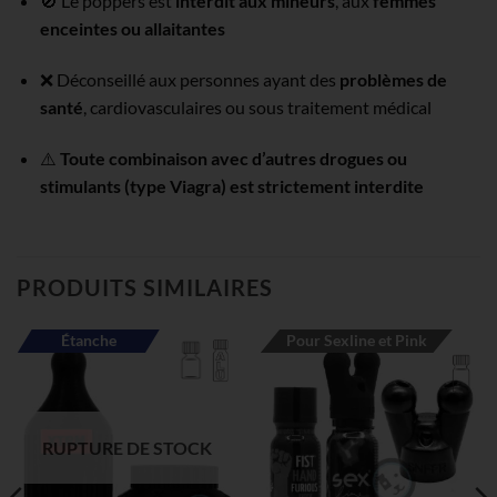
🚫 Le poppers est
interdit aux mineurs
, aux
femmes
enceintes ou allaitantes
❌ Déconseillé aux personnes ayant des
problèmes de
santé
, cardiovasculaires ou sous traitement médical
⚠️
Toute combinaison avec d’autres drogues ou
stimulants (type Viagra) est strictement interdite
PRODUITS SIMILAIRES
Étanche
Pour Sexline et Pink
RUPTURE DE STOCK