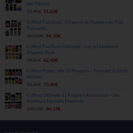
des Fiertés
9,90€.
5,94€.
Le
Le
72,90
€
51,03
€
prix
prix
Coffret Full Amyl : 8 flacons de Poppers les Plus
initial
actuel
Puissants
était :
est :
Le
Le
107,63
€
86,10
€
72,90€.
51,03€.
prix
prix
Coffret Full Rush Ultimate – Les 10 Meilleurs
initial
actuel
Poppers Rush
était :
est :
Le
Le
78,00
€
62,40
€
107,63€.
86,10€.
prix
prix
Coffret Power Mix 10 Poppers – Puissant & Multi
initial
actuel
Nitrites
était :
est :
Le
Le
92,00
€
73,60
€
78,00€.
62,40€.
prix
prix
Coffret Ultimate 11 Poppers Aluminium – Les
initial
actuel
Meilleurs Formats Premium
était :
est :
Le
Le
140,33
€
84,19
€
92,00€.
73,60€.
prix
prix
initial
actuel
était :
est :