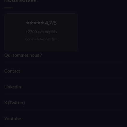
NOUS SUIVRE:
140,33€.
84,19€.
⭐⭐⭐⭐⭐ 4,7/5
+2700 avis vérifiés
Google &
Avis Vérifiés
Qui sommes nous ?
Contact
Linkedin
X (Twitter)
Youtube