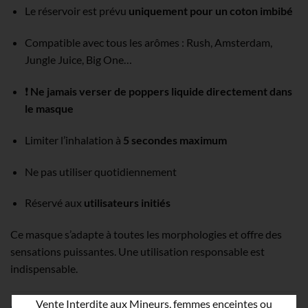
Le réservoir est prévu
uniquement pour un coton imbibé
Compatible avec tous les arômes : Rush, Amsterdam,
Jungle Juice, Big One…
❗
Ne jamais verser de poppers liquide directement dans
le masque
Limiter l’inhalation à
5 secondes maximum
Ne pas utiliser quotidiennement
Réservé aux
utilisateurs initiés
Ce masque s’adapte à toutes les morphologies et offre des
sensations puissantes. Une utilisation responsable est
indispensable.
Vente Interdite aux Mineurs, femmes enceintes ou