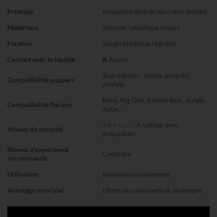
Principe
Inhalation directe via coton imbibé
Matériaux
Silicone / plastique souple
Fixation
Sangle élastique réglable
Contact avec le liquide
❌ Aucun
Tous nitrites : amyle, propyle,
Compatibilité poppers
pentyle
Rush, Big One, Amsterdam, Jungle
Compatibilité flacons
Juice…
⭐⭐⭐☆☆ – À utiliser avec
Niveau de sécurité
précaution
Niveau d’expérience
Confirmé
recommandé
Utilisation
Inhalation uniquement
Avantage principal
Effets plus puissants et prolongés