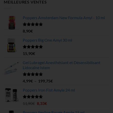
MEILLEURES VENTES
Poppers Amsterdam New Formula Amyl - 10 ml
Note
4.68
8,90
€
sur 5
Poppers Big One Amyl 30 ml
Note
4.78
15,90
€
sur 5
Gel Lubragel Anesthésiant et Désensibilisant
Lidocaïne Istem
Note
4.70
Plage
4,99
€
–
199,75
€
sur 5
de
Poppers Iron Fist Amyle 24 ml
prix :
4,99€
à
Note
4.63
Le
Le
11,90
€
8,33
€
sur 5
199,75€
prix
prix
Poppers Sexline Rouge Amyle 15 ml