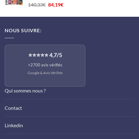
Le
Le
140,33
€
84,19
€
92,00€.
73,60€.
prix
prix
initial
actuel
était :
est :
NOUS SUIVRE:
140,33€.
84,19€.
⭐⭐⭐⭐⭐ 4,7/5
+2700 avis vérifiés
Google &
Avis Vérifiés
Qui sommes nous ?
Contact
Linkedin