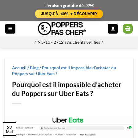
Passer
Livraison gratuite dès 39€
au
JUSQU'À -40% ➜ DÉCOUVRIR
contenu
⭐ 9,5/10 - 2712 avis clients vérifiés ⭐
Accueil
/
Blog
/
Pourquoi est il impossible d’acheter du
Poppers sur Uber Eats ?
Pourquoi est il impossible d’acheter
du Poppers sur Uber Eats ?
27
Mai