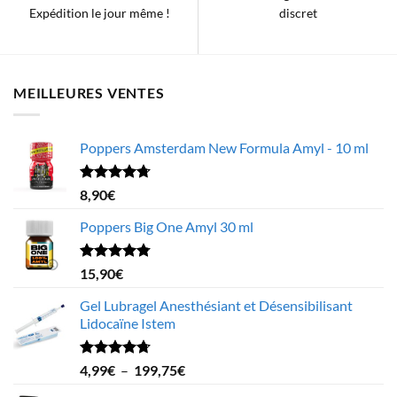
Expédition le jour même !
discret
MEILLEURES VENTES
Poppers Amsterdam New Formula Amyl - 10 ml
Note
4.68
8,90
€
sur 5
Poppers Big One Amyl 30 ml
Note
4.78
15,90
€
sur 5
Gel Lubragel Anesthésiant et Désensibilisant
Lidocaïne Istem
Note
4.70
Plage
4,99
€
–
199,75
€
sur 5
de