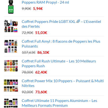
Poppers RAM Propyl - 24 ml
initial
actuel
Le
Le
9,90
€
5,94
était :
€
est :
prix
prix
51,20€.
45,90€.
initial
actuel
Coffret Poppers Pride LGBT XXL 🌈 – L'Essentiel
était :
est :
des Fiertés
9,90€.
5,94€.
Le
Le
72,90
€
51,03
€
prix
prix
Coffret Full Amyl : 8 flacons de Poppers les Plus
initial
actuel
Puissants
était :
est :
Le
Le
107,63
€
86,10
€
72,90€.
51,03€.
prix
prix
Coffret Full Rush Ultimate – Les 10 Meilleurs
initial
actuel
Poppers Rush
était :
est :
Le
Le
78,00
€
62,40
€
107,63€.
86,10€.
prix
prix
Coffret Power Mix 10 Poppers – Puissant & Multi
initial
actuel
Nitrites
était :
est :
Le
Le
92,00
€
73,60
€
78,00€.
62,40€.
prix
prix
Coffret Ultimate 11 Poppers Aluminium – Les
initial
actuel
Meilleurs Formats Premium
était :
est :