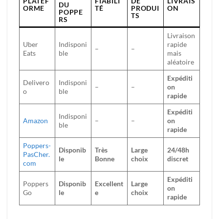
PLATEF
FIABILI
DE
LIVRAIS
DU
ORME
TÉ
PRODUI
ON
POPPE
TS
RS
Livraison
Uber
Indisponi
rapide
–
–
Eats
ble
mais
aléatoire
Expéditi
Delivero
Indisponi
–
–
on
o
ble
rapide
Expéditi
Indisponi
Amazon
–
–
on
ble
rapide
Poppers-
Disponib
Très
Large
24/48h
PasCher.
le
Bonne
choix
discret
com
Expéditi
Poppers
Disponib
Excellent
Large
on
Go
le
e
choix
rapide