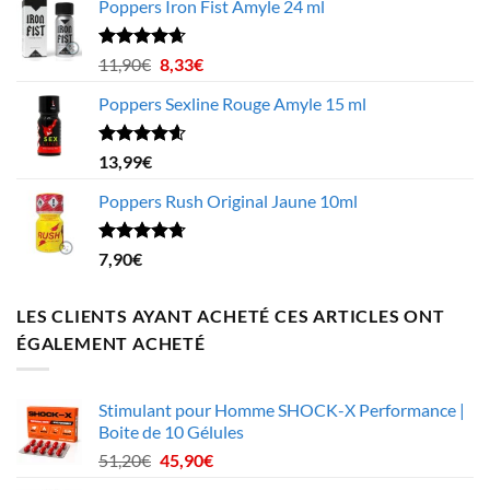
Poppers Iron Fist Amyle 24 ml
prix :
4,99€
à
Note
4.63
Le
Le
11,90
€
8,33
€
sur 5
199,75€
prix
prix
Poppers Sexline Rouge Amyle 15 ml
initial
actuel
était :
est :
11,90€.
8,33€.
Note
4.58
13,99
€
sur 5
Poppers Rush Original Jaune 10ml
Note
4.67
7,90
€
sur 5
LES CLIENTS AYANT ACHETÉ CES ARTICLES ONT
ÉGALEMENT ACHETÉ
Stimulant pour Homme SHOCK-X Performance |
Boite de 10 Gélules
Le
Le
51,20
€
45,90
€
prix
prix