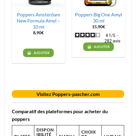
Poppers Amsterdam
Poppers Big One Amyl
New Formula Amyl –
30 ml
10 ml
15,90
€
8,90
€
4.1
/
5
-
282
avis
AJOUTER
AJOUTER
Visitez Poppers-pascher.com
Comparatif des plateformes pour acheter du
poppers
DISPON
CHOIX
IBILITÉ