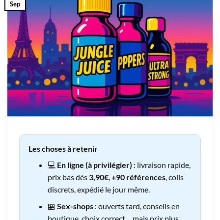
Sep
Les choses à retenir
💻
En ligne (à privilégier)
: livraison rapide,
prix bas dès
3,90€
,
+90 références
, colis
discrets, expédié le jour même.
🏪
Sex-shops
: ouverts tard, conseils en
boutique, choix correct… mais prix plus