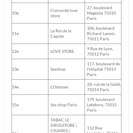
27, boulevard
Concorde love
10e
Magenta 75010
store
Paris
106, boulevard
Le Roi de la
11e
Richard-Lenoir,
Capote
75011 Paris
9 Rue de Lyon,
12e
LOVE STORE
75012 Paris
117, boulevard de
13e
Sexshop
l’Hôpital 75013
Paris
28, rue de la Gaité,
14e
L’Odyssex
75014 Paris
179, boulevard
15e
Sex shop Paris
Lefebvre, 75015
Paris
TABAC LE
DRUGSTORE |
112 Rue
CIGARES |