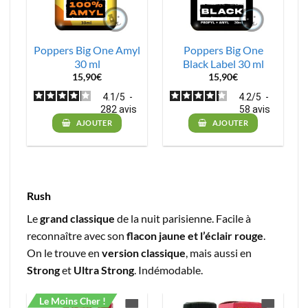
Poppers Big One Amyl
Poppers Big One
30 ml
Black Label 30 ml
15,90
€
15,90
€
4.1
/
5
-
4.2
/
5
-
282
avis
58
avis
AJOUTER
AJOUTER
Rush
Le
grand classique
de la nuit parisienne. Facile à
reconnaître avec son
flacon jaune et l’éclair rouge
.
On le trouve en
version classique
, mais aussi en
Strong
et
Ultra Strong
. Indémodable.
Le Moins Cher !