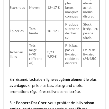
plus
élevés,
Sex-shops
Moyen
12–17 €
large,
achat
marques
moins
connues
discret
Pratique
Stock
Très
si proche
irrégulier,
Épiceries
10–12 €
limité
de chez
peu de
soi
choix
Très
Prix bas,
large
packs,
Délai de
Achat en
3,90–
(+90
livraison
livraison
ligne
9,90 €
référenc
rapide et
(24/48h)
es)
discrète
En résumé,
l’achat en ligne est généralement le plus
avantageux
: prix plus bas, plus grand choix,
promotions régulières et livraison discrète.
Sur
Poppers Pas Cher
, vous profitez de la
livraison
rapide
: toute commande passée avant
15h
est