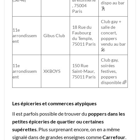
dispo au bar
, 75004
🕺
Paris
Club gay +
18 Rue du
salle de
11e
Faubourg
concert,
arrondissem
Gibus Club
du Temple,
poppers
ent
75011 Paris
vendu au bar
🎤
Club gay,
11e
150 Rue
soirées
arrondissem
XKBOYS
Saint-Maur,
festives,
ent
75011 Paris
poppers
disponible 🌈
Les épiceries et commerces atypiques
Il est parfois possible de trouver du
poppers dans les
petites épiceries de quartier ou certaines
supérettes
. Plus surprenant encore, on en a même
signalé dans de grandes enseignes comme
Carrefour
.