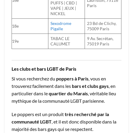
16e
Lauriston, 75116
PUFFS | CBD |
Paris
VAPE | JEUX |
NICKEL
Sexodrome
23 Bd de Clichy,
18e
Pigalle
75009 Paris
TABAC LE
9 Av. Secrétan,
19e
CALUMET
75019 Paris
Les clubs et bars LGBT de Paris
Si vous recherchez du
poppers à Paris
, vous en
trouverez facilement dans les
bars et clubs gays
, en
particulier dans le
quartier du Marais
, véritable lieu
mythique de la communauté LGBT parisienne.
Le poppers est un produit
très recherché par la
communauté LGBT
, et il est donc disponible dans la
majorité des bars gays qui se respectent.