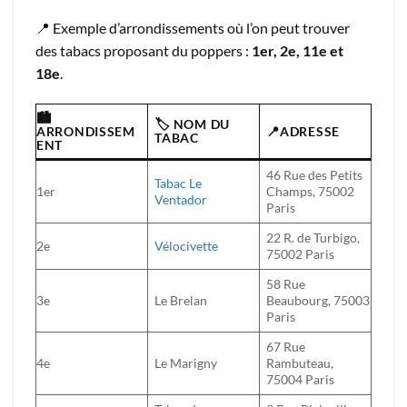
📍 Exemple d’arrondissements où l’on peut trouver
des tabacs proposant du poppers :
1er, 2e, 11e et
18e
.
🏙️
🏷️ NOM DU
ARRONDISSEM
📍ADRESSE
TABAC
ENT
46 Rue des Petits
Tabac Le
1er
Champs, 75002
Ventador
Paris
22 R. de Turbigo,
2e
Vélocivette
75002 Paris
58 Rue
3e
Le Brelan
Beaubourg, 75003
Paris
67 Rue
4e
Le Marigny
Rambuteau,
75004 Paris