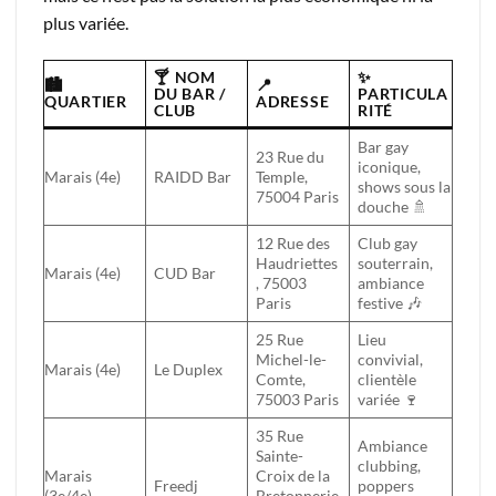
plus variée.
🍸 NOM
✨
🏙️
📍
DU BAR /
PARTICULA
QUARTIER
ADRESSE
CLUB
RITÉ
Bar gay
23 Rue du
iconique,
Marais (4e)
RAIDD Bar
Temple,
shows sous la
75004 Paris
douche 🚿
12 Rue des
Club gay
Haudriettes
souterrain,
Marais (4e)
CUD Bar
, 75003
ambiance
Paris
festive 🎶
25 Rue
Lieu
Michel-le-
convivial,
Marais (4e)
Le Duplex
Comte,
clientèle
75003 Paris
variée 🍷
35 Rue
Ambiance
Sainte-
clubbing,
Marais
Croix de la
Freedj
poppers
(3e/4e)
Bretonnerie