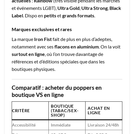
actuelles
:
Rainbow
(très visible pendant les marches
et événements LGBT),
Ultra Gold
,
Ultra Strong
,
Black
Label
. Dispo en
petits
et
grands formats
.
Marques exclusives et rares
La marque
Iron Fist
fait de plus en plus d’adeptes,
notamment avec ses
flacons en aluminium
. On la voit
surtout en ligne
, où l’on trouve davantage de
références et d’éditions spéciales que dans les
boutiques physiques.
Comparatif : acheter du poppers en
boutique VS en ligne
BOUTIQUE
ACHAT EN
CRITÈRE
(TABAC/SEX-
LIGNE
SHOP)
Accessibilité
Immédiate
Livraison 24/48h