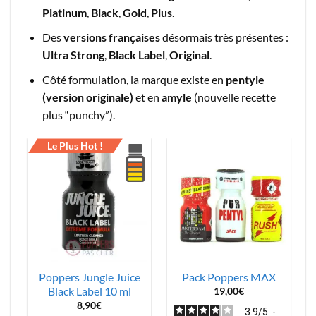
Platinum
,
Black
,
Gold
,
Plus
.
Des
versions françaises
désormais très présentes :
Ultra Strong
,
Black Label
,
Original
.
Côté formulation, la marque existe en
pentyle
(version originale)
et en
amyle
(nouvelle recette
plus “punchy”).
Le Plus Hot !
Poppers Jungle Juice
Pack Poppers MAX
Black Label 10 ml
19,00
€
8,90
€
3.9
/
5
-