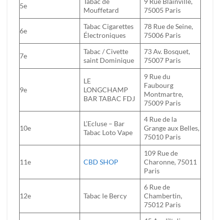
Tabac de
9 Rue Blainville,
5e
Mouffetard
75005 Paris
Tabac Cigarettes
78 Rue de Seine,
6e
Électroniques
75006 Paris
Tabac / Civette
73 Av. Bosquet,
7e
saint Dominique
75007 Paris
9 Rue du
LE
Faubourg
9e
LONGCHAMP
Montmartre,
BAR TABAC FDJ
75009 Paris
4 Rue de la
L’Ecluse – Bar
10e
Grange aux Belles,
Tabac Loto Vape
75010 Paris
109 Rue de
11e
CBD SHOP
Charonne, 75011
Paris
6 Rue de
12e
Tabac le Bercy
Chambertin,
75012 Paris