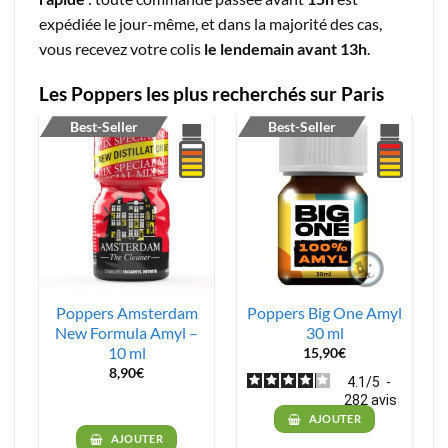
expédiée le jour-même, et dans la majorité des cas,
vous recevez votre colis
le lendemain avant 13h
.
Les Poppers les plus recherchés sur Paris
Best-Seller
Best-Seller
-
Poppers Amsterdam
Poppers Big One Amyl
New Formula Amyl –
30 ml
10 ml
15,90
€
8,90
€
4.1
/
5
-
282
avis
AJOUTER
AJOUTER