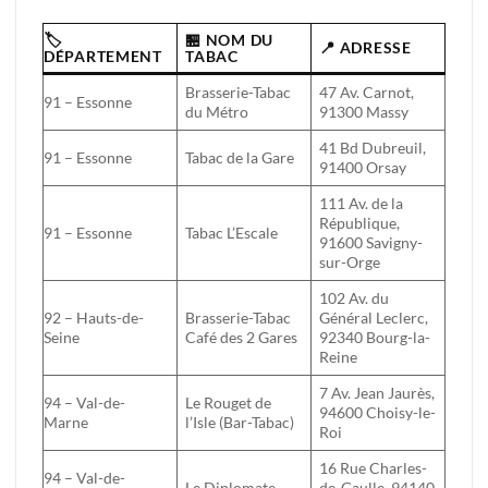
🏷️
🏪 NOM DU
📍 ADRESSE
DÉPARTEMENT
TABAC
Brasserie-Tabac
47 Av. Carnot,
91 – Essonne
du Métro
91300 Massy
41 Bd Dubreuil,
91 – Essonne
Tabac de la Gare
91400 Orsay
111 Av. de la
République,
91 – Essonne
Tabac L’Escale
91600 Savigny-
sur-Orge
102 Av. du
92 – Hauts-de-
Brasserie-Tabac
Général Leclerc,
Seine
Café des 2 Gares
92340 Bourg-la-
Reine
7 Av. Jean Jaurès,
94 – Val-de-
Le Rouget de
94600 Choisy-le-
Marne
l’Isle (Bar-Tabac)
Roi
16 Rue Charles-
94 – Val-de-
Le Diplomate
de-Gaulle, 94140