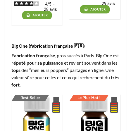
29
avis
4
/
5
-
28
avis
AJOUTER
AJOUTER
Big One (fabrication française 🇫🇷)
Fabrication française
, gros succès à Paris. Big One est
réputé pour sa puissance
et revient souvent dans les
tops
des “meilleurs poppers” partagés en ligne. Une
valeur sûre pour celles et ceux qui recherchent du
très
fort
.
Best-Seller
Le Plus Hot !
-