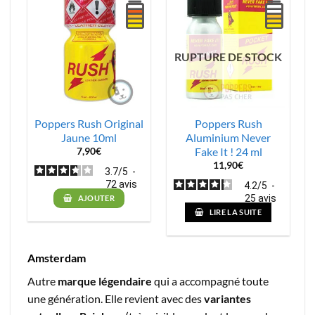
RUPTURE DE STOCK
Poppers Rush Original
Poppers Rush
Jaune 10ml
Aluminium Never
Fake It ! 24 ml
7,90
€
11,90
€
3.7
/
5
-
72
avis
4.2
/
5
-
25
avis
AJOUTER
LIRE LA SUITE
Amsterdam
Autre
marque légendaire
qui a accompagné toute
une génération. Elle revient avec des
variantes