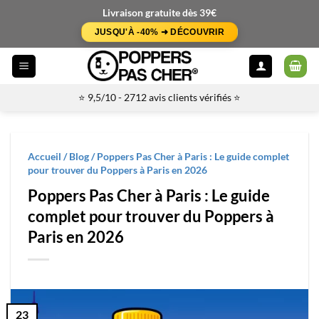
Passer
Livraison gratuite dès 39€
au
JUSQU'À -40% ➜ DÉCOUVRIR
contenu
⭐ 9,5/10 - 2712 avis clients vérifiés ⭐
Accueil
/
Blog
/
Poppers Pas Cher à Paris : Le guide complet
pour trouver du Poppers à Paris en 2026
Poppers Pas Cher à Paris : Le guide
complet pour trouver du Poppers à
Paris en 2026
23