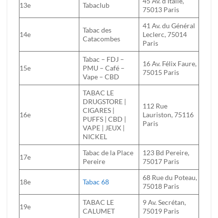
45 Av. d’Italie,
13e
Tabaclub
75013 Paris
41 Av. du Général
Tabac des
14e
Leclerc, 75014
Catacombes
Paris
Tabac – FDJ –
16 Av. Félix Faure,
15e
PMU – Café –
75015 Paris
Vape – CBD
TABAC LE
DRUGSTORE |
112 Rue
CIGARES |
16e
Lauriston, 75116
PUFFS | CBD |
Paris
VAPE | JEUX |
NICKEL
Tabac de la Place
123 Bd Pereire,
17e
Pereire
75017 Paris
68 Rue du Poteau,
18e
Tabac 68
75018 Paris
TABAC LE
9 Av. Secrétan,
19e
CALUMET
75019 Paris