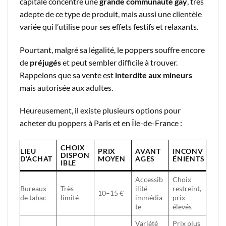
capitale concentre une
grande communauté gay
, très
adepte de ce type de produit, mais aussi une clientèle
variée qui l’utilise pour ses effets festifs et relaxants.
Pourtant, malgré sa légalité, le poppers souffre encore
de
préjugés
et peut sembler difficile à trouver.
Rappelons que sa vente est
interdite aux mineurs
mais autorisée aux adultes.
Heureusement, il existe plusieurs options pour
acheter du poppers à Paris et en Île-de-France :
CHOIX
LIEU
PRIX
AVANT
INCONV
DISPON
D’ACHAT
MOYEN
AGES
ÉNIENTS
IBLE
Accessib
Choix
Bureaux
Très
ilité
restreint,
10–15 €
de tabac
limité
immédia
prix
te
élevés
Variété
Prix plus