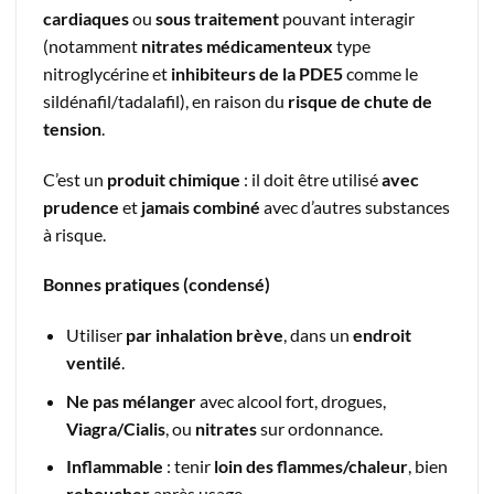
cardiaques
ou
sous traitement
pouvant interagir
(notamment
nitrates médicamenteux
type
nitroglycérine et
inhibiteurs de la PDE5
comme le
sildénafil/tadalafil), en raison du
risque de chute de
tension
.
C’est un
produit chimique
: il doit être utilisé
avec
prudence
et
jamais combiné
avec d’autres substances
à risque.
Bonnes pratiques (condensé)
Utiliser
par inhalation brève
, dans un
endroit
ventilé
.
Ne pas mélanger
avec alcool fort, drogues,
Viagra/Cialis
, ou
nitrates
sur ordonnance.
Inflammable
: tenir
loin des flammes/chaleur
, bien
reboucher
après usage.