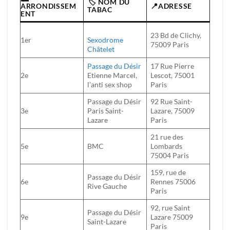
🏷️ NOM DU
ARRONDISSEM
📍ADRESSE
TABAC
ENT
23 Bd de Clichy,
1er
Sexodrome
75009 Paris
Châtelet
Passage du Désir
17 Rue Pierre
2e
Etienne Marcel,
Lescot, 75001
l’anti sex shop
Paris
Passage du Désir
92 Rue Saint-
3e
Paris Saint-
Lazare, 75009
Lazare
Paris
21 rue des
5e
BMC
Lombards
75004 Paris
159, rue de
Passage du Désir
6e
Rennes 75006
Rive Gauche
Paris
92, rue Saint
Passage du Désir
9e
Lazare 75009
Saint-Lazare
Paris