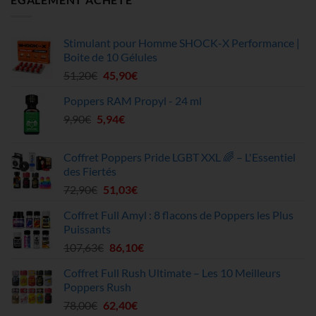
Stimulant pour Homme SHOCK-X Performance |
Boite de 10 Gélules
Le
Le
51,20
€
45,90
€
prix
prix
Poppers RAM Propyl - 24 ml
initial
actuel
Le
Le
9,90
€
5,94
était :
€
est :
prix
prix
51,20€.
45,90€.
initial
actuel
Coffret Poppers Pride LGBT XXL 🌈 – L'Essentiel
était :
est :
des Fiertés
9,90€.
5,94€.
Le
Le
72,90
€
51,03
€
prix
prix
Coffret Full Amyl : 8 flacons de Poppers les Plus
initial
actuel
Puissants
était :
est :
Le
Le
107,63
€
86,10
€
72,90€.
51,03€.
prix
prix
Coffret Full Rush Ultimate – Les 10 Meilleurs
initial
actuel
Poppers Rush
était :
est :
Le
Le
78,00
€
62,40
€
107,63€.
86,10€.