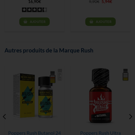
Le
Le
16,90
€
9,90
€
5,94
€
prix
prix
initial
actuel
était :
est :
9,90€.
5,94€.
AJOUTER
AJOUTER
Autres produits de la Marque Rush
Poppers Rush Butanol 24
Poppers Rush Ultra