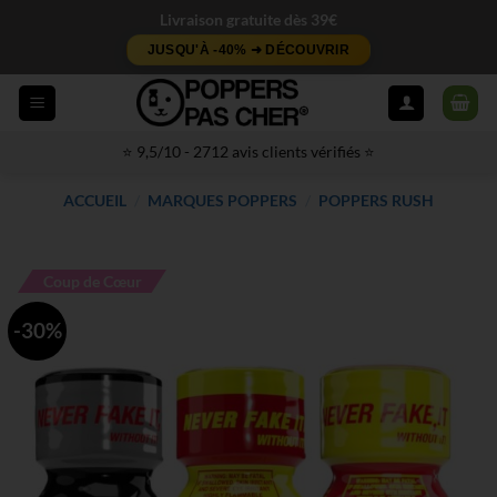
Passer
Livraison gratuite dès 39€
au
JUSQU'À -40% ➜ DÉCOUVRIR
contenu
⭐ 9,5/10 - 2712 avis clients vérifiés ⭐
ACCUEIL
/
MARQUES POPPERS
/
POPPERS RUSH
Coup de Cœur
-30%