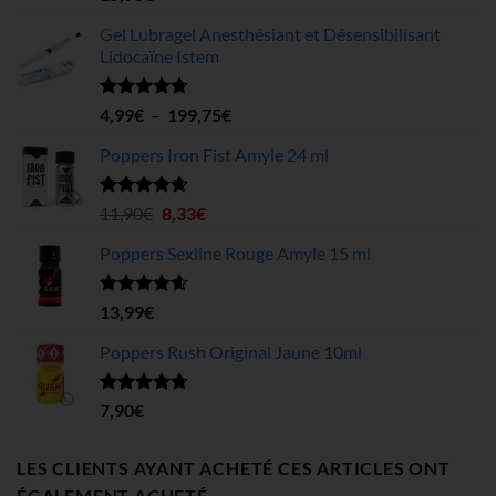
sur 5
Gel Lubragel Anesthésiant et Désensibilisant
Lidocaïne Istem
Note
4.70
Plage
4,99
€
–
199,75
€
sur 5
de
Poppers Iron Fist Amyle 24 ml
prix :
4,99€
à
Note
4.63
Le
Le
11,90
€
8,33
€
sur 5
199,75€
prix
prix
Poppers Sexline Rouge Amyle 15 ml
initial
actuel
était :
est :
11,90€.
8,33€.
Note
4.58
13,99
€
sur 5
Poppers Rush Original Jaune 10ml
Note
4.67
7,90
€
sur 5
LES CLIENTS AYANT ACHETÉ CES ARTICLES ONT
ÉGALEMENT ACHETÉ