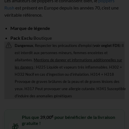
Les amateurs de poppers le connaissent bien, le
poppers
Rush
est présent en Europe depuis les années 70, c’est une
véritable référence.
Marque de légende
Pack Exclu
Boutique
Dangereux
, Respecter les précautions d'emploi (
voir onglet FDS
) Il
est interdit aux personnes mineurs, femmes enceintes et
allaitantes.
Mentions de danger et informations additionnelles sur
les dangers
: H225 Liquide et vapeurs très inflammables. H302 +
H332 Nocif en cas d’ingestion ou d’inhalation. H314 + H318
Provoque de graves brûlures de la peau et de graves lésions des
yeux. H317 Peut provoquer une allergie cutanée. H341 Susceptible
d'induire des anomalies génétiques
€
Plus que
39,00
pour bénéficier de la livraison
gratuite !
🎁