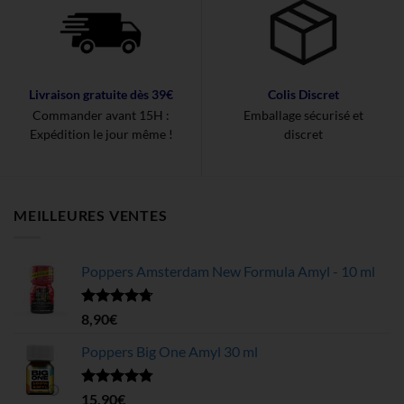
Livraison gratuite dès 39€
Colis Discret
Commander avant 15H :
Emballage sécurisé et
Expédition le jour même !
discret
MEILLEURES VENTES
Poppers Amsterdam New Formula Amyl - 10 ml
Note
4.68
8,90
€
sur 5
Poppers Big One Amyl 30 ml
Note
4.78
15,90
€