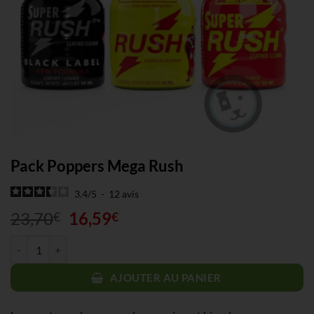
Pack Poppers Mega Rush
3.4
/
5
-
12
avis
Le
Le
23,70
16,59
€
€
prix
prix
quantité de Pack Poppers Mega Rush
initial
actuel
était :
est :
AJOUTER AU PANIER
23,70€.
16,59€.