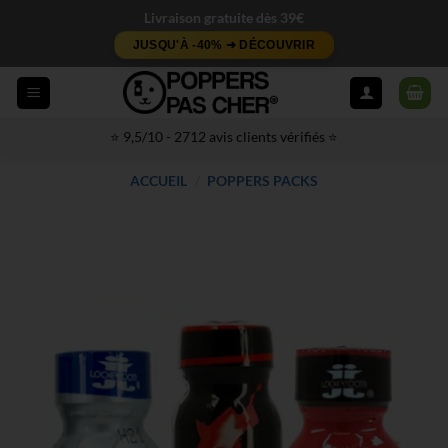
Passer
Livraison gratuite dès 39€
au
JUSQU'À -40% ➜ DÉCOUVRIR
contenu
⭐ 9,5/10 - 2712 avis clients vérifiés ⭐
ACCUEIL
/
POPPERS PACKS