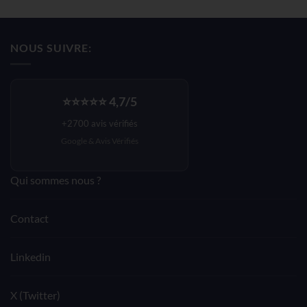
prix
prix
initial
actuel
était :
est :
NOUS SUIVRE:
140,33€.
84,19€.
⭐⭐⭐⭐⭐ 4,7/5
+2700 avis vérifiés
Google &
Avis Vérifiés
Qui sommes nous ?
Contact
Linkedin
X (Twitter)