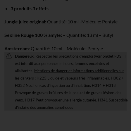
3 produits 3 effets
Jungle juice original:
Quantité: 10 ml -Molécule: Pentyle
Sexline Rouge 100 % amyle:
– Quantité: 13 ml – Butyl
Amsterdam:
Quantité: 10 ml – Molécule: Pentyle
Dangereux
, Respecter les précautions d'emploi (
voir onglet FDS
) Il
est interdit aux personnes mineurs, femmes enceintes et
allaitantes.
Mentions de danger et informations additionnelles sur
les dangers
: H225 Liquide et vapeurs très inflammables. H302 +
H332 Nocif en cas d’ingestion ou d’inhalation. H314 + H318
Provoque de graves brûlures de la peau et de graves lésions des
yeux. H317 Peut provoquer une allergie cutanée. H341 Susceptible
d'induire des anomalies génétiques