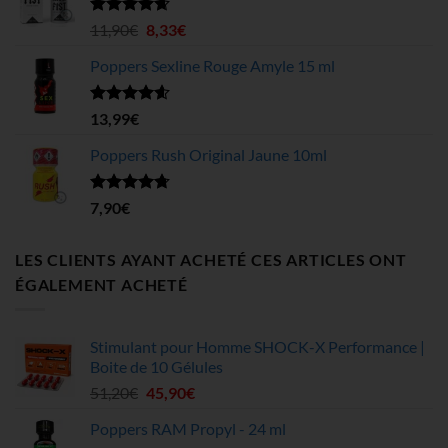
4,99€
à
Note
4.63
Le
Le
11,90
€
8,33
€
sur 5
199,75€
prix
prix
Poppers Sexline Rouge Amyle 15 ml
initial
actuel
était :
est :
11,90€.
8,33€.
Note
4.58
13,99
€
sur 5
Poppers Rush Original Jaune 10ml
Note
4.67
7,90
€
sur 5
LES CLIENTS AYANT ACHETÉ CES ARTICLES ONT
ÉGALEMENT ACHETÉ
Stimulant pour Homme SHOCK-X Performance |
Boite de 10 Gélules
Le
Le
51,20
€
45,90
€
prix
prix
Poppers RAM Propyl - 24 ml
initial
actuel