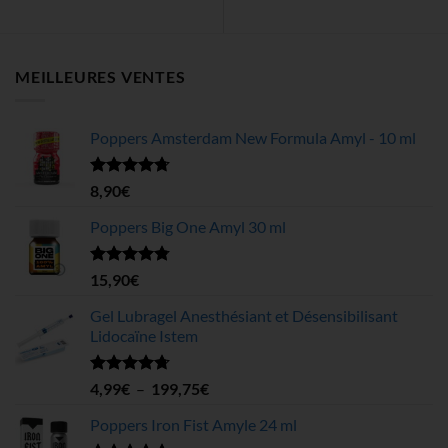
MEILLEURES VENTES
Poppers Amsterdam New Formula Amyl - 10 ml
Note
4.68
8,90
€
sur 5
Poppers Big One Amyl 30 ml
Note
4.78
15,90
€
sur 5
Gel Lubragel Anesthésiant et Désensibilisant
Lidocaïne Istem
Note
4.70
Plage
4,99
€
–
199,75
€
sur 5
de
Poppers Iron Fist Amyle 24 ml
prix :