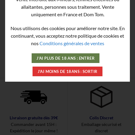
allaitantes, personnes sous traitement. Vente
uniquement en France et Dom Tom.
Nous utilisons des cookies pour améliorer notre site. En
continuant, vous acceptez notre politique de cookies et
nos
Conditions générales de ventes
Une Question? Un
Paiement sécurisé
problème?
Discret et confidentiel
J'AI PLUS DE 18 ANS : ENTRER
contactpopperspascher@gmail.com
J'AI MOINS DE 18ANS : SORTIR
Livraison gratuite dès 39€
Colis Discret
Commander avant 15H :
Emballage sécurisé et
Expédition le jour même !
discret