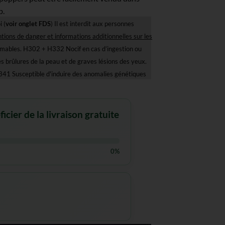
b.
i (
voir onglet FDS
) Il est interdit aux personnes
tions de danger et informations additionnelles sur les
mmables. H302 + H332 Nocif en cas d’ingestion ou
 brûlures de la peau et de graves lésions des yeux.
41 Susceptible d'induire des anomalies génétiques
cier de la livraison gratuite
0%