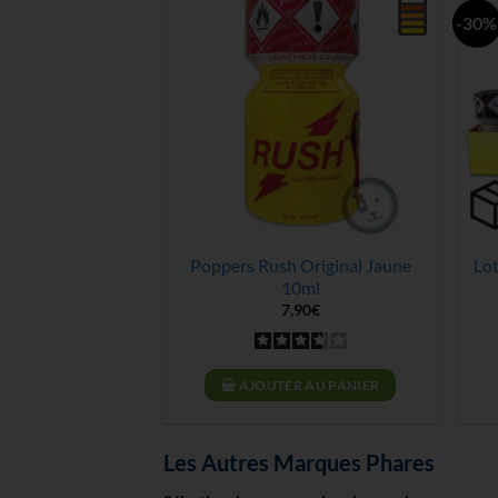
-30%
Rush Black Label
Poppers Rush Original Jaune
Lot
on en Aluminium
10ml
,90
€
7,90
€
 AU PANIER
AJOUTER AU PANIER
Les Autres Marques Phares