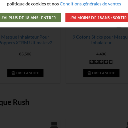
politique de cookies et nos
Conditions générales de ventes
J'AI PLUS DE 18 ANS : ENTRER
J'AI MOINS DE 18ANS : SORTIR
Masque Inhalateur Pour
9 Cotons Sticks pour Masqu
Poppers XTRM Ultimate v2
Inhalateur
85,50
€
4,40
€
LIRE LA SUITE
LIRE LA SUITE
rque Rush