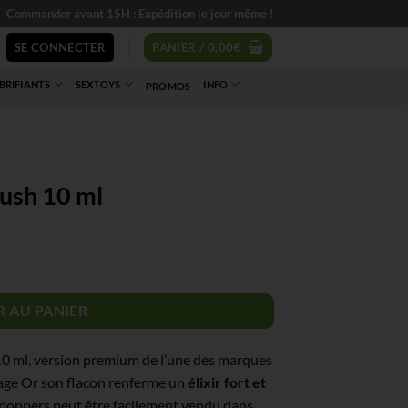
Commander avant 15H : Expédition le jour même !
SE CONNECTER
PANIER /
0,00
€
BRIFIANTS
SEXTOYS
INFO
PROMOS
Rush 10 ml
 AU PANIER
0 ml, version premium de l’une des marques
age Or son flacon renferme un
élixir
fort et
de poppers peut être facilement vendu dans