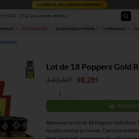
➜ JUSQU'À -40% SUR NOS POPPERS !
⭐ 9,5/10 - 2712 avis clients vérifiés ⭐
 FORCES
NOS MARQUES
ACCESSOIRES POPPERS
STIMULANTS
LU
POPPERS
Lot de 18 Poppers Gold 
Le
Le
140,40
98,28
€
€
prix
prix
quantité de Lot de 18 Poppers Gold Rush 10 ml
initial
actuel
était :
est :
AJOUTER
140,40€.
98,28€.
Retrouvez le Lot de 18 Poppers Gold Rush 1
les plus connue au monde. Dans son emball
brut
. Livré avec son présentoir, ce flacon 