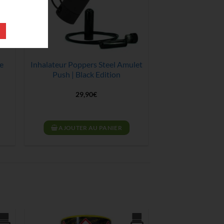
e
Inhalateur Poppers Steel Amulet
Push | Black Edition
29,90
€
AJOUTER AU PANIER