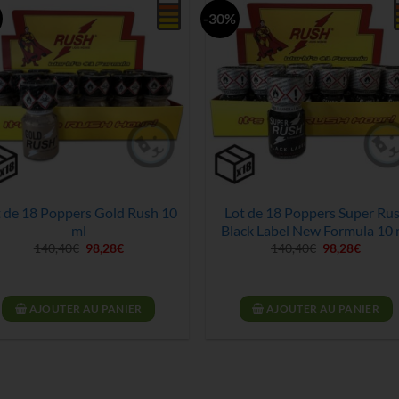
-30%
 de 18 Poppers Gold Rush 10
Lot de 18 Poppers Super Ru
ml
Black Label New Formula 10 
Le
Le
Le
Le
140,40
€
98,28
€
140,40
€
98,28
€
prix
prix
prix
prix
initial
actuel
initial
actuel
était :
est :
était :
est :
140,40€.
98,28€.
140,40€.
98,28€
AJOUTER AU PANIER
AJOUTER AU PANIER