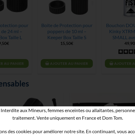
rotection pour
Boite de Protection pour
Bouchon DOU
 de 24 ml –
poppers de 10 ml –
Kinky XTRM
ox Taille L
Keeper Box Taille S
SMALL ave
9,50
€
15,50
€
49,90
R AU PANIER
AJOUTER AU PANIER
AJOUTER A
ensables
Interdite aux Mineurs, femmes enceintes ou allaitantes, personne
traitement. Vente uniquement en France et Dom Tom.
ons des cookies pour améliorer notre site. En continuant, vous ac
RUPTURE DE STOCK
RUPTURE DE STOCK