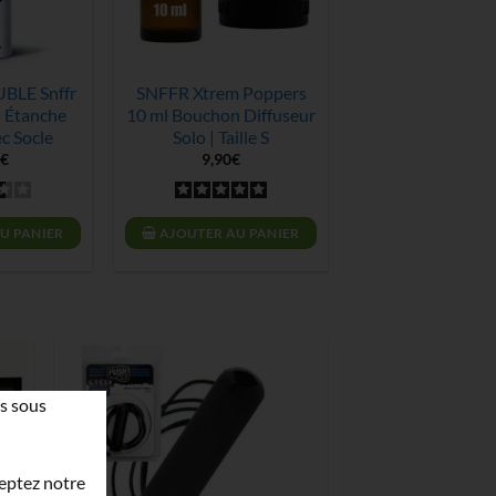
BLE Snffr
SNFFR Xtrem Poppers
 Étanche
10 ml Bouchon Diffuseur
c Socle
Solo | Taille S
€
9,90
€
U PANIER
AJOUTER AU PANIER
s sous
ceptez notre