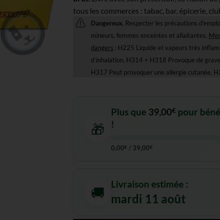
tous les commerces : tabac, bar, épicerie, clu
Dangereux
, Respecter les précautions d'emplo
mineurs, femmes enceintes et allaitantes.
Men
dangers
: H225 Liquide et vapeurs très infla
d’inhalation. H314 + H318 Provoque de graves
H317 Peut provoquer une allergie cutanée. H3
Plus que
39,00
€
pour bénéfi
!
🎁
0,00
€
/
39,00
€
Livraison estimée :
🚚
mardi 11 août