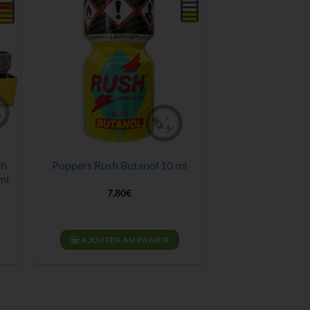
sh
Poppers Rush Butanol 10 ml
ml
7,80
€
.
AJOUTER AU PANIER