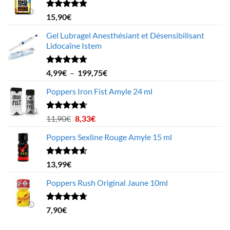
Note
4.78
15,90
€
sur 5
Gel Lubragel Anesthésiant et Désensibilisant
Lidocaïne Istem
Note
4.70
Plage
4,99
€
–
199,75
€
sur 5
de
Poppers Iron Fist Amyle 24 ml
prix :
4,99€
à
Note
4.63
Le
Le
11,90
€
8,33
€
sur 5
199,75€
prix
prix
Poppers Sexline Rouge Amyle 15 ml
initial
actuel
était :
est :
11,90€.
8,33€.
Note
4.58
13,99
€
sur 5
Poppers Rush Original Jaune 10ml
Note
4.67
7,90
€
sur 5