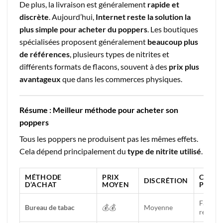
De plus, la livraison est généralement
rapide et
discrète
. Aujourd’hui,
Internet reste la solution la
plus simple pour acheter du poppers
. Les boutiques
spécialisées proposent généralement
beaucoup plus
de références
, plusieurs types de nitrites et
différents formats de flacons, souvent à des
prix plus
avantageux
que dans les commerces physiques.
Résume : Meilleur méthode pour acheter son
poppers
Tous les poppers ne produisent pas les mêmes effets.
Cela dépend principalement du
type de nitrite utilisé
.
MÉTHODE
PRIX
CHOIX
DISCRÉTION
D’ACHAT
MOYEN
POPP
Faible 
Bureau de tabac
💰💰
Moyenne
référen