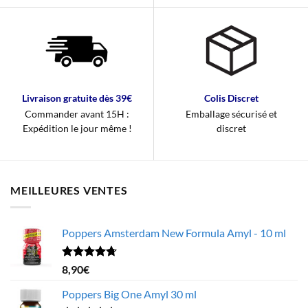
Livraison gratuite dès 39€
Colis Discret
Commander avant 15H :
Emballage sécurisé et
Expédition le jour même !
discret
MEILLEURES VENTES
Poppers Amsterdam New Formula Amyl - 10 ml
Note
4.68
8,90
€
sur 5
Poppers Big One Amyl 30 ml