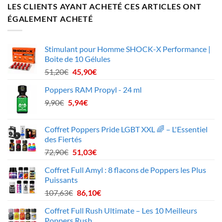
LES CLIENTS AYANT ACHETÉ CES ARTICLES ONT
ÉGALEMENT ACHETÉ
Stimulant pour Homme SHOCK-X Performance |
Boite de 10 Gélules
Le
Le
51,20
€
45,90
€
prix
prix
Poppers RAM Propyl - 24 ml
initial
actuel
Le
Le
9,90
€
5,94
était :
€
est :
prix
prix
51,20€.
45,90€.
initial
actuel
Coffret Poppers Pride LGBT XXL 🌈 – L'Essentiel
était :
est :
des Fiertés
9,90€.
5,94€.
Le
Le
72,90
€
51,03
€
prix
prix
Coffret Full Amyl : 8 flacons de Poppers les Plus
initial
actuel
Puissants
était :
est :
Le
Le
107,63
€
86,10
€
72,90€.
51,03€.
prix
prix
Coffret Full Rush Ultimate – Les 10 Meilleurs
initial
actuel
Poppers Rush