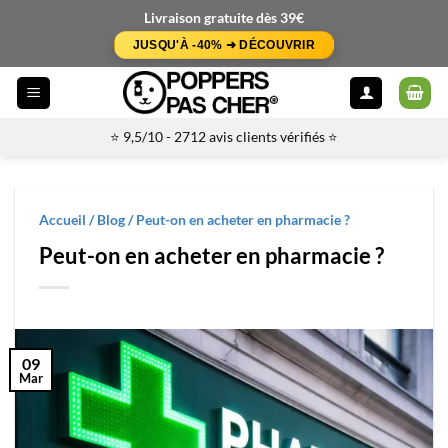
Passer
Livraison gratuite dès 39€
au
JUSQU'À -40% ➜ DÉCOUVRIR
contenu
⭐ 9,5/10 - 2712 avis clients vérifiés ⭐
Accueil
/
Blog
/
Peut-on en acheter en pharmacie ?
Peut-on en acheter en pharmacie ?
09
Mar