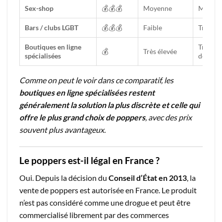
Sex-shop
💰💰💰
Moyenne
Moyen
Bars / clubs LGBT
💰💰💰
Faible
Très lim
Boutiques en ligne
Très la
💰
Très élevée
spécialisées
de réfé
Comme on peut le voir dans ce comparatif, les
boutiques en ligne spécialisées restent
généralement la solution la plus discrète et celle qui
offre le plus grand choix de poppers
, avec des prix
souvent plus avantageux.
Le poppers est-il légal en France ?
Oui. Depuis la décision du
Conseil d’État en 2013
, la
vente de poppers est autorisée en France. Le produit
n’est pas considéré comme une drogue et peut être
commercialisé librement par des commerces