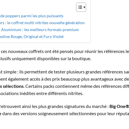
s de poppers parmi les plus puissants
 : le coffret multi-nitrites nouvelle génération
s Aluminium : les meilleurs formats premium
exline Rouge, Original et Fury Violet
ces nouveaux coffrets ont été pensés pour réunir les références l
usifs uniquement disponibles sur la boutique.
est simple : ils permettent de tester plusieurs grandes références 
nent également accès à des prix beaucoup plus avantageux avec d
s sélections
. Certains packs contiennent même des références diffi
ciations inédites entre différents nitrites.
etrouvent ainsi les plus grandes signatures du marché :
Big One®,
e
dans des versions soigneusement sélectionnées pour leur réputati