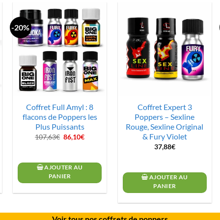
-20%
Coffret Full Amyl : 8
Coffret Expert 3
flacons de Poppers les
Poppers – Sexline
Plus Puissants
Rouge, Sexline Original
& Fury Violet
Le
Le
107,63
€
86,10
€
prix
prix
37,88
€
initial
actuel
était :
est :
107,63€.
86,10€.
AJOUTER AU
PANIER
AJOUTER AU
PANIER
Voir tous nos coffrets de poppers