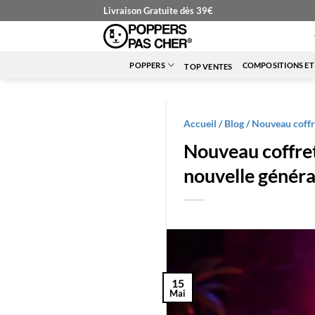
Passer
Livraison Gratuite dès 39€
au
contenu
POPPERS
COMPOSITIONS ET
TOP VENTES
Accueil
/
Blog
/
Nouveau coffre
Nouveau coffret
nouvelle généra
15
Mai