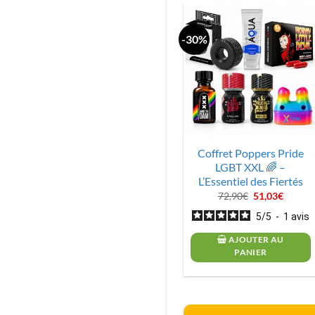
-30%
Coffret Poppers Pride
LGBT XXL 🌈 –
L’Essentiel des Fiertés
Le
Le
72,90
€
51,03
€
prix
prix
initial
actuel
5
/
5
-
1
avis
était :
est :
72,90€.
51,03€.
AJOUTER AU
PANIER