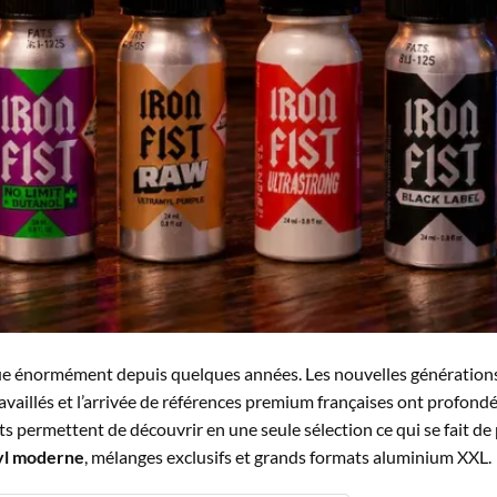
e énormément depuis quelques années. Les nouvelles générations 
ravaillés et l’arrivée de références premium françaises ont profon
ts permettent de découvrir en une seule sélection ce qui se fait de
yl moderne
, mélanges exclusifs et grands formats aluminium XXL.