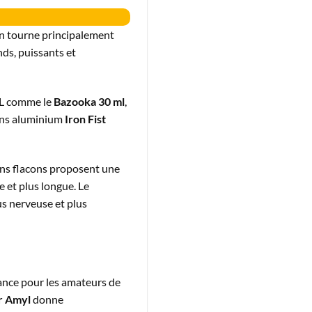
ion tourne principalement
nds, puissants et
XL comme le
Bazooka 30 ml
,
cons aluminium
Iron Fist
ains flacons proposent une
e et plus longue. Le
s nerveuse et plus
rance pour les amateurs de
er Amyl
donne