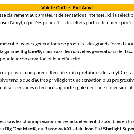
Voir le Coffret Full Amyl
sse clairement aux amateurs de sensations intenses. Ici, la sélect
ase d’
amyl
, réputées pour offrir des effets particulièrement profo
gemment plusieurs générations de produits : des grands formats X
e la gamme
Big One®
, mais aussi les nouvelles générations de fla
our leur conservation et leur efficacité.
ssi de pouvoir comparer différentes interprétations de l’amyl. Cert
sive tandis que d’autres privilégient une sensation plus progressiv
ent sur certaines références apporte également une dimension plu
sélections les plus impressionnantes actuellement disponibles en F
 du
Big One Max®
, du
Bazooka XXL
et du
Iron Fist Starlight Sup