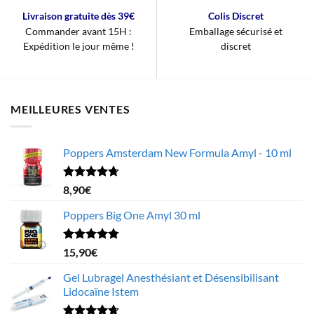
Livraison gratuite dès 39€
Colis Discret
Commander avant 15H :
Emballage sécurisé et
Expédition le jour même !
discret
MEILLEURES VENTES
Poppers Amsterdam New Formula Amyl - 10 ml
Note
4.68
8,90
€
sur 5
Poppers Big One Amyl 30 ml
Note
4.78
15,90
€
sur 5
Gel Lubragel Anesthésiant et Désensibilisant
Lidocaïne Istem