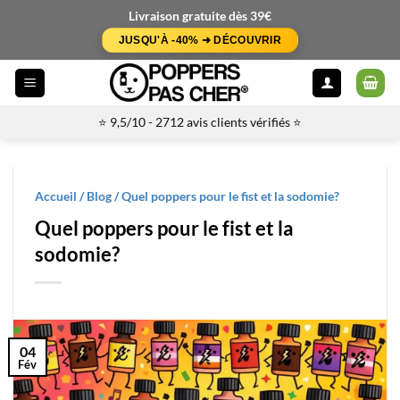
Passer
Livraison gratuite dès 39€
au
JUSQU'À -40% ➜ DÉCOUVRIR
contenu
⭐ 9,5/10 - 2712 avis clients vérifiés ⭐
Accueil
/
Blog
/
Quel poppers pour le fist et la sodomie?
Quel poppers pour le fist et la
sodomie?
04
Fév