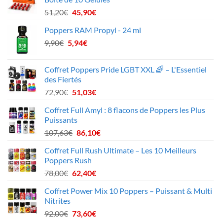
Le
Le
51,20
€
45,90
€
prix
prix
Poppers RAM Propyl - 24 ml
initial
actuel
Le
Le
9,90
€
5,94
était :
€
est :
prix
prix
51,20€.
45,90€.
initial
actuel
Coffret Poppers Pride LGBT XXL 🌈 – L'Essentiel
était :
est :
des Fiertés
9,90€.
5,94€.
Le
Le
72,90
€
51,03
€
prix
prix
Coffret Full Amyl : 8 flacons de Poppers les Plus
initial
actuel
Puissants
était :
est :
Le
Le
107,63
€
86,10
€
72,90€.
51,03€.
prix
prix
Coffret Full Rush Ultimate – Les 10 Meilleurs
initial
actuel
Poppers Rush
était :
est :
Le
Le
78,00
€
62,40
€
107,63€.
86,10€.
prix
prix
Coffret Power Mix 10 Poppers – Puissant & Multi
initial
actuel
Nitrites
était :
est :
Le
Le
92,00
€
73,60
€
78,00€.
62,40€.