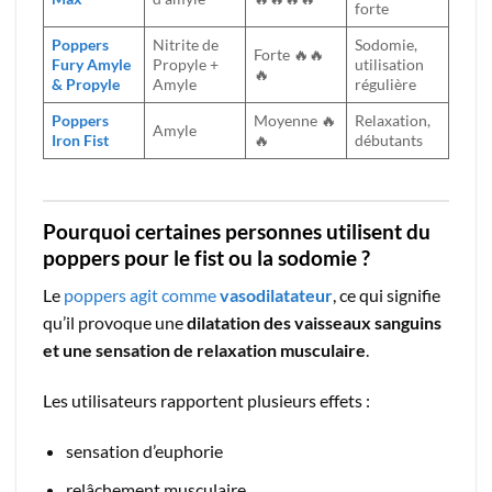
forte
Poppers
Nitrite de
Sodomie,
Forte 🔥🔥
Fury Amyle
Propyle +
utilisation
🔥
& Propyle
Amyle
régulière
Poppers
Moyenne 🔥
Relaxation,
Amyle
Iron Fist
🔥
débutants
Pourquoi certaines personnes utilisent du
poppers pour le fist ou la sodomie ?
Le
poppers agit comme
vasodilatateur
, ce qui signifie
qu’il provoque une
dilatation des vaisseaux sanguins
et une sensation de relaxation musculaire
.
Les utilisateurs rapportent plusieurs effets :
sensation d’euphorie
relâchement musculaire