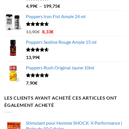
Note
4.70
Plage
4,99
€
–
199,75
€
sur 5
de
Poppers Iron Fist Amyle 24 ml
prix :
4,99€
à
Note
4.63
Le
Le
11,90
€
8,33
€
sur 5
199,75€
prix
prix
Poppers Sexline Rouge Amyle 15 ml
initial
actuel
était :
est :
11,90€.
8,33€.
Note
4.58
13,99
€
sur 5
Poppers Rush Original Jaune 10ml
Note
4.67
7,90
€
sur 5
LES CLIENTS AYANT ACHETÉ CES ARTICLES ONT
ÉGALEMENT ACHETÉ
Stimulant pour Homme SHOCK-X Performance |
Boite de 10 Gélules