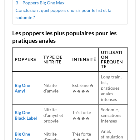
3 – Poppers Big One Max
Conclusion : quel poppers choisir pour le fist et la
sodomie ?
Les poppers les plus populaires pour les
pratiques anales
UTILISATI
TYPE DE
ON
POPPERS
INTENSITÉ
NITRITE
FRÉQUEN
TE
Long train,
fist,
Big One
Nitrite
Extrême 🔥
pratiques
Amyl
d’amyle
🔥🔥🔥🔥
anales
intenses
Nitrite
Sodomie,
Big One
Très forte
d’amyel et
sensations
Black Label
🔥🔥🔥🔥
propyle
intenses
Anal,
Big One
Nitrite
Très forte
stimulation
Max
d’amyle
🔥🔥🔥🔥