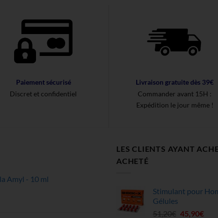
Paiement sécurisé
Livraison gratuite dès 39€
Discret et confidentiel
Commander avant 15H :
Expédition le jour même !
LES CLIENTS AYANT ACH
ACHETÉ
 Amyl - 10 ml
Stimulant pour Ho
Gélules
Le
Le
51,20
€
45,90
€