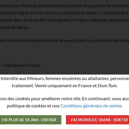
exuels pour homme, le laboratoire propose une gamme de produits
se de fenugrec est l’un de ces produits best-sellers. Cette plante a
ente dans le corps de l’homme est à l’origine même du déclenchem
ngueur du pénis.
sidéré comme un médicament et ne peut guérir un problème de santé
Fabriqué en France
Interdite aux Mineurs, femmes enceintes ou allaitantes, personne
traitement. Vente uniquement en France et Dom Tom.
ons des cookies pour améliorer notre site. En continuant, vous ac
Le Plus Hot !
politique de cookies et nos
Conditions générales de ventes
J'AI PLUS DE 18 ANS : ENTRER
J'AI MOINS DE 18ANS : SORTIR