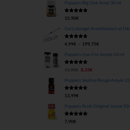
Poppers Big One Amyl 30 ml
Note
4.78
15,90
€
sur 5
Gel Lubragel Anesthésiant et Dés
Note
4.70
Plage
4,99
€
–
199,75
€
sur 5
de
Poppers Iron Fist Amyle 24 ml
prix :
4,99€
à
Note
4.63
Le
Le
11,90
€
8,33
€
sur 5
199,75€
prix
prix
Poppers Sexline Rouge Amyle 15
initial
actuel
était :
est :
11,90€.
8,33€.
Note
4.58
13,99
€
sur 5
Poppers Rush Original Jaune 10
Note
4.67
7,90
€
sur 5