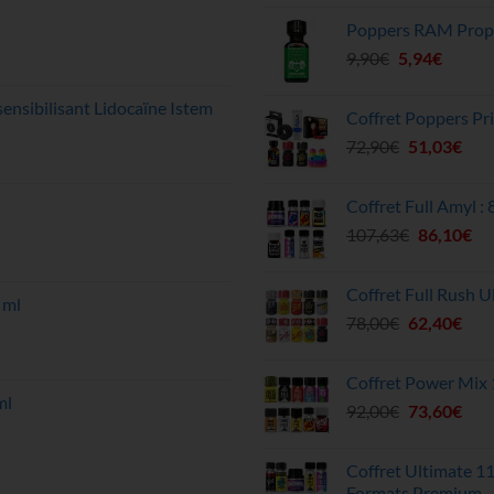
prix
prix
Poppers RAM Propy
initial
actu
Le
Le
9,90
€
5,94
était :
€
est :
prix
prix
51,20€.
45,9
initial
actuel
ensibilisant Lidocaïne Istem
Coffret Poppers Pri
était :
est :
Le
Le
72,90
€
51,03
€
9,90€.
5,94€.
prix
prix
initial
actu
Coffret Full Amyl :
était :
est :
Le
Le
107,63
€
86,10
€
72,90€.
51,0
prix
pri
initial
act
Coffret Full Rush U
était :
est
 ml
Le
Le
78,00
€
62,40
€
107,63€.
86
prix
prix
initial
actu
Coffret Power Mix 
était :
est :
ml
Le
Le
92,00
€
73,60
€
78,00€.
62,4
prix
prix
initial
actu
Coffret Ultimate 1
était :
est :
Formats Premium