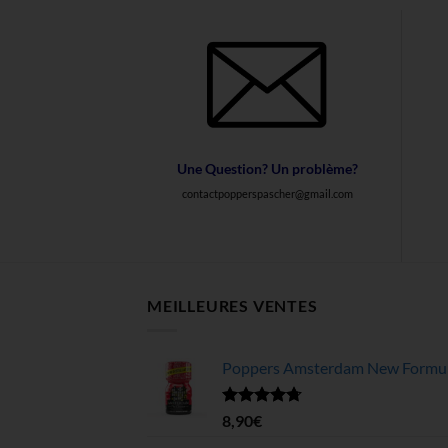
Une Question? Un problème?
contactpopperspascher@gmail.com
MEILLEURES VENTES
Poppers Amsterdam New Formula
Note
4.68
8,90
€
sur 5