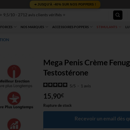
➜ JUSQU'À -40% SUR NOS POPPERS !
⭐ 9,5/10 - 2712 avis clients vérifiés ⭐
 FORCES
NOS MARQUES
ACCESSOIRES POPPERS
STIMULANTS
LU
CTION
Mega Penis Crème Fenug
Testostérone
5
/
5
-
1
avis
15,90
€
Rupture de stock
Recevoir un email dès qu