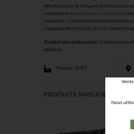
référence dans le domaine des stimulants s
ordonnance. La
crème pour bander dure
à ba
masculine. Cette hormone naturellement prés
s’applique deux fois par jour sur toute la lo
Produit sans ordonnance
, il n’est pas con
médecin.
Marque : RUFF
Vente 
PRODUITS SIMILAIRES
Nous utilis
-50%