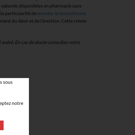
 naturels disponibles en pharmacie sans
 la particularité de
booster la testostérone
ent du désir et de l’érection. Cette crème
 avéré. En cas de doute consultez votre
s sous
ceptez notre