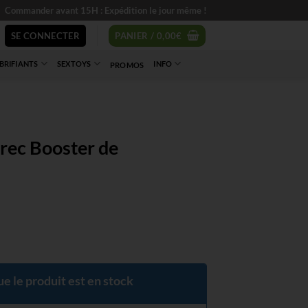
Commander avant 15H : Expédition le jour même !
SE CONNECTER
PANIER /
0,00
€
BRIFIANTS
SEXTOYS
INFO
PROMOS
rec Booster de
e le produit est en stock