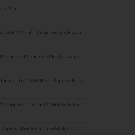
l - 24 ml
el
0€.
de LGBT XXL 🌈 – L'Essentiel des Fiertés
el
 8 flacons de Poppers les Plus Puissants
3€.
x
uel
ltimate – Les 10 Meilleurs Poppers Rush
 :
,10€.
el
10 Poppers – Puissant & Multi Nitrites
0€.
el
1 Poppers Aluminium – Les Meilleurs