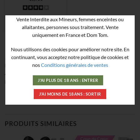
Vente Interdite aux Mineurs, femmes enceintes ou
AJOUTER
allaitantes, personnes sous traitement. Vente
uniquement en France et Dom Tom.
CHARGER PLUS
(
10
/ 38)
Nous utilisons des cookies pour améliorer notre site. En
continuant, vous acceptez notre politique de cookies et
⚠️ Ne pas laisser l’inhalateur vissé sur le flacon après usage —
nos
Conditions générales de ventes
les vapeurs peuvent altérer le plastique.
Aucun retour, échange ou remboursement n’est possible si le
produit a été ouvert pour des raisons d’hygiène.
J'AI PLUS DE 18 ANS : ENTRER
J'AI MOINS DE 18ANS : SORTIR
PRODUITS SIMILAIRES
Coup de Cœur