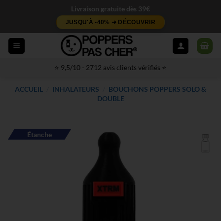
Passer
Livraison gratuite dès 39€
au
JUSQU'À -40% ➜ DÉCOUVRIR
contenu
⭐ 9,5/10 - 2712 avis clients vérifiés ⭐
ACCUEIL
/
INHALATEURS
/
BOUCHONS POPPERS SOLO &
DOUBLE
Étanche