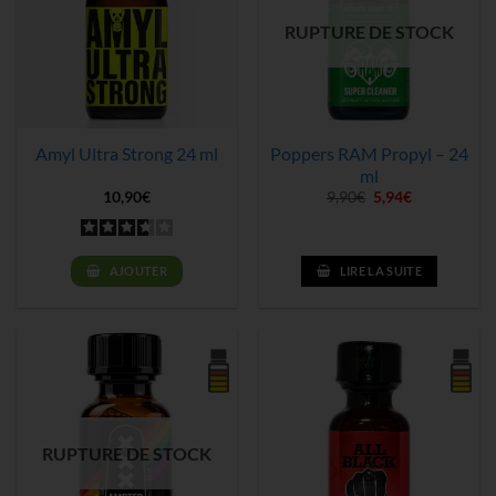
RUPTURE DE STOCK
Amyl Ultra Strong 24 ml
Poppers RAM Propyl – 24
ml
Le
Le
10,90
€
9,90
€
5,94
€
prix
prix
initial
actuel
était :
est :
9,90€.
5,94€.
AJOUTER
LIRE LA SUITE
RUPTURE DE STOCK