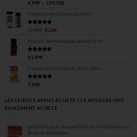
Note
4.70
Plage
4,99
€
–
199,75
€
sur 5
de
Poppers Iron Fist Amyle 24 ml
prix :
4,99€
à
Note
4.63
Le
Le
11,90
€
8,33
€
sur 5
199,75€
prix
prix
Poppers Sexline Rouge Amyle 15 ml
initial
actuel
était :
est :
11,90€.
8,33€.
Note
4.58
13,99
€
sur 5
Poppers Rush Original Jaune 10ml
Note
4.67
7,90
€
sur 5
LES CLIENTS AYANT ACHETÉ CES ARTICLES ONT
ÉGALEMENT ACHETÉ
Stimulant pour Homme SHOCK-X Performance |
Boite de 10 Gélules