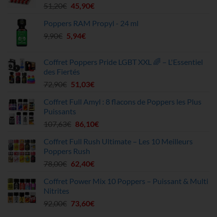
Le
Le
51,20
€
45,90
€
prix
prix
Poppers RAM Propyl - 24 ml
initial
actuel
Le
Le
9,90
€
5,94
était :
€
est :
prix
prix
51,20€.
45,90€.
initial
actuel
Coffret Poppers Pride LGBT XXL 🌈 – L'Essentiel
était :
est :
des Fiertés
9,90€.
5,94€.
Le
Le
72,90
€
51,03
€
prix
prix
Coffret Full Amyl : 8 flacons de Poppers les Plus
initial
actuel
Puissants
était :
est :
Le
Le
107,63
€
86,10
€
72,90€.
51,03€.
prix
prix
Coffret Full Rush Ultimate – Les 10 Meilleurs
initial
actuel
Poppers Rush
était :
est :
Le
Le
78,00
€
62,40
€
107,63€.
86,10€.
prix
prix
Coffret Power Mix 10 Poppers – Puissant & Multi
initial
actuel
Nitrites
était :
est :
Le
Le
92,00
€
73,60
€
78,00€.
62,40€.
prix
prix