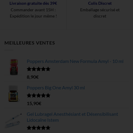
Livraison gratuite dès 39€
Colis Discret
Commander avant 15H :
Emballage sécurisé et
Expédition le jour même !
discret
MEILLEURES VENTES
Poppers Amsterdam New Formula Amyl - 10 ml
Note
4.68
8,90
€
sur 5
Poppers Big One Amyl 30 ml
Note
4.78
15,90
€
sur 5
Gel Lubragel Anesthésiant et Désensibilisant
Lidocaïne Istem