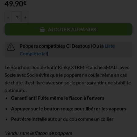
49,90
€
quantité de Bouchon SOLO Snffr Kinky XTRM Étanche LARGE avec So
AJOUTER AU PANIER
Poppers compatibles Ci Dessous (Ou la
Liste
Complète ici
)
Le Bouchon Double Snffr Kinky XTRM Étanche SMALL avec
Socle avec Socle évite que le poppers ne coule même en cas
de chute. Il est livré avec son socle pour garantir une stabilité
optimum. .
Garanti anti Fuite même le flacon à l’envers
Appuyer sur le bouton rouge pour libérer les vapeurs
Peut être installé autour du cou comme un collier
Vendu sans le flacon de poppers