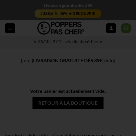
Passer
Livraison gratuite dès 39€
au
JUSQU'À -40% ➜ DÉCOUVRIR
contenu
⭐ 9,5/10 - 2712 avis clients vérifiés ⭐
[info ]
LIVRAISON GRATUITE DÈS 39€
[/info]
Votre panier est actuellement vide.
RETOUR À LA BOUTIQUE
[products_slider title= »Compléter ma commande avec: »