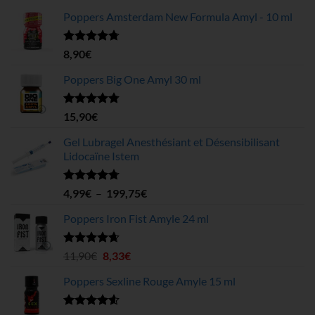
Poppers Amsterdam New Formula Amyl - 10 ml
Note
4.68
8,90
€
sur 5
Poppers Big One Amyl 30 ml
Note
4.78
15,90
€
sur 5
Gel Lubragel Anesthésiant et Désensibilisant
Lidocaïne Istem
Note
4.70
Plage
4,99
€
–
199,75
€
sur 5
de
Poppers Iron Fist Amyle 24 ml
prix :
4,99€
à
Note
4.63
Le
Le
11,90
€
8,33
€
sur 5
199,75€
prix
prix
Poppers Sexline Rouge Amyle 15 ml
initial
actuel
était :
est :
11,90€.
8,33€.