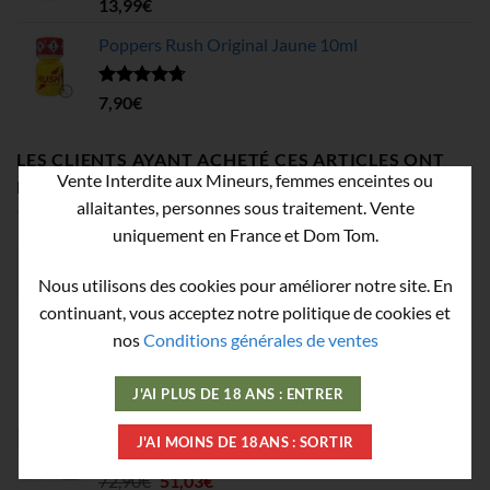
Note
4.58
13,99
€
sur 5
Poppers Rush Original Jaune 10ml
Note
4.67
7,90
€
sur 5
LES CLIENTS AYANT ACHETÉ CES ARTICLES ONT
Vente Interdite aux Mineurs, femmes enceintes ou
ÉGALEMENT ACHETÉ
allaitantes, personnes sous traitement. Vente
uniquement en France et Dom Tom.
Stimulant pour Homme SHOCK-X Performance |
Boite de 10 Gélules
Nous utilisons des cookies pour améliorer notre site. En
Le
Le
51,20
€
45,90
€
continuant, vous acceptez notre politique de cookies et
prix
prix
nos
Conditions générales de ventes
Poppers RAM Propyl - 24 ml
initial
actuel
Le
Le
9,90
€
5,94
était :
€
est :
prix
prix
51,20€.
45,90€.
J'AI PLUS DE 18 ANS : ENTRER
initial
actuel
Coffret Poppers Pride LGBT XXL 🌈 – L'Essentiel
était :
est :
J'AI MOINS DE 18ANS : SORTIR
des Fiertés
9,90€.
5,94€.
Le
Le
72,90
€
51,03
€