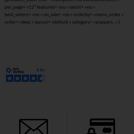
per_page= »12″ featured= »no » latest= »no »
best_sellers= »no » on_sale= »no » orderby= »menu_order »
order= »desc » layout= »default » category= »poppers, » ]