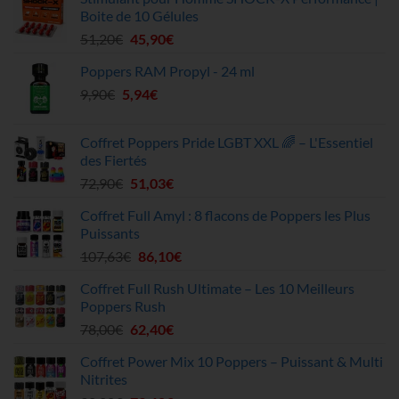
Boite de 10 Gélules
Le
Le
51,20
€
45,90
€
prix
prix
Poppers RAM Propyl - 24 ml
initial
actuel
Le
Le
9,90
€
5,94
était :
€
est :
prix
prix
51,20€.
45,90€.
initial
actuel
Coffret Poppers Pride LGBT XXL 🌈 – L'Essentiel
était :
est :
des Fiertés
9,90€.
5,94€.
Le
Le
72,90
€
51,03
€
prix
prix
Coffret Full Amyl : 8 flacons de Poppers les Plus
initial
actuel
Puissants
était :
est :
Le
Le
107,63
€
86,10
€
72,90€.
51,03€.
prix
prix
Coffret Full Rush Ultimate – Les 10 Meilleurs
initial
actuel
Poppers Rush
était :
est :
Le
Le
78,00
€
62,40
€
107,63€.
86,10€.
prix
prix
Coffret Power Mix 10 Poppers – Puissant & Multi
initial
actuel
Nitrites
était :
est :