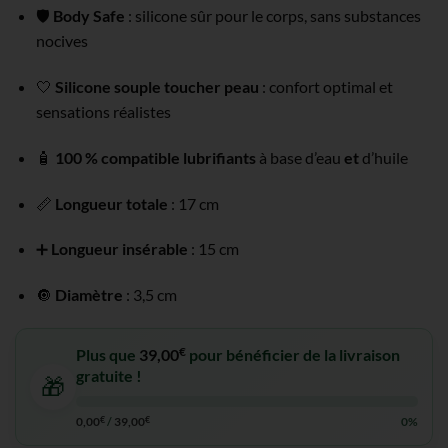
🛡️
Body Safe
: silicone sûr pour le corps, sans substances
nocives
🤍
Silicone souple toucher peau
: confort optimal et
sensations réalistes
🧴
100 % compatible lubrifiants
à base d’eau
et
d’huile
📏
Longueur totale
: 17 cm
➕
Longueur insérable
: 15 cm
🔘
Diamètre
: 3,5 cm
€
Plus que
39,00
pour bénéficier de la livraison
gratuite !
🎁
0,00
€
/
39,00
€
0%