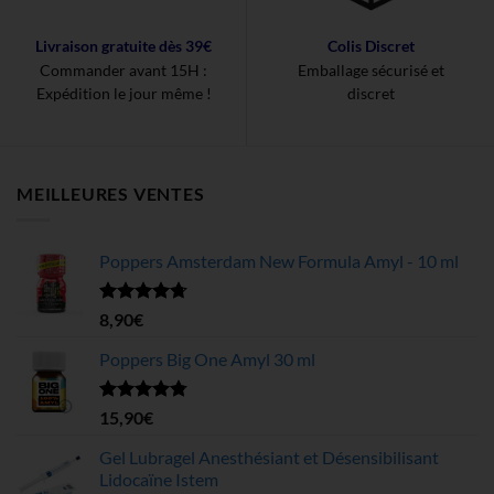
Livraison gratuite dès 39€
Colis Discret
Commander avant 15H :
Emballage sécurisé et
Expédition le jour même !
discret
MEILLEURES VENTES
Poppers Amsterdam New Formula Amyl - 10 ml
Note
4.68
8,90
€
sur 5
Poppers Big One Amyl 30 ml
Note
4.78
15,90
€
sur 5
Gel Lubragel Anesthésiant et Désensibilisant
Lidocaïne Istem