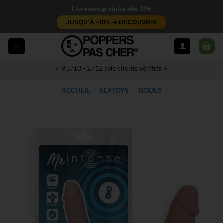
Passer
Livraison gratuite dès 39€
au
JUSQU'À -40% ➜ DÉCOUVRIR
contenu
⭐ 9,5/10 - 2712 avis clients vérifiés ⭐
ACCUEIL
/
SEXTOYS
/
GODES