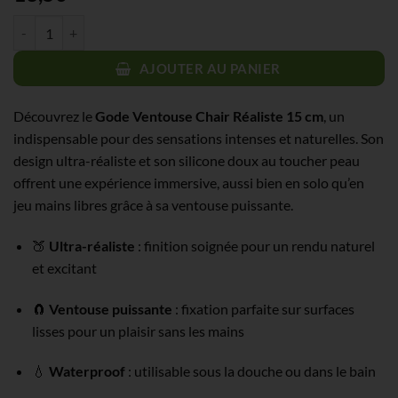
quantité de Gode Ventouse Couleur Chair Réaliste - 17,6 cm sur 3,5 c
AJOUTER AU PANIER
Découvrez le
Gode Ventouse Chair Réaliste 15 cm
, un
indispensable pour des sensations intenses et naturelles. Son
design ultra-réaliste et son silicone doux au toucher peau
offrent une expérience immersive, aussi bien en solo qu’en
jeu mains libres grâce à sa ventouse puissante.
🍑
Ultra-réaliste
: finition soignée pour un rendu naturel
et excitant
🧲
Ventouse puissante
: fixation parfaite sur surfaces
lisses pour un plaisir sans les mains
💧
Waterproof
: utilisable sous la douche ou dans le bain