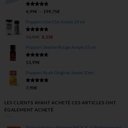
Note
4.70
Plage
4,99
€
–
199,75
€
sur 5
de
Poppers Iron Fist Amyle 24 ml
prix :
4,99€
à
Note
4.63
Le
Le
11,90
€
8,33
€
sur 5
199,75€
prix
prix
Poppers Sexline Rouge Amyle 15 ml
initial
actuel
était :
est :
11,90€.
8,33€.
Note
4.58
13,99
€
sur 5
Poppers Rush Original Jaune 10ml
Note
4.67
7,90
€
sur 5
LES CLIENTS AYANT ACHETÉ CES ARTICLES ONT
ÉGALEMENT ACHETÉ
Stimulant pour Homme SHOCK-X Performance |