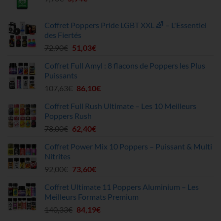
prix
prix
51,20€.
45,90€.
initial
actuel
Coffret Poppers Pride LGBT XXL 🌈 – L'Essentiel
était :
est :
des Fiertés
9,90€.
5,94€.
Le
Le
72,90
€
51,03
€
prix
prix
Coffret Full Amyl : 8 flacons de Poppers les Plus
initial
actuel
Puissants
était :
est :
Le
Le
107,63
€
86,10
€
72,90€.
51,03€.
prix
prix
Coffret Full Rush Ultimate – Les 10 Meilleurs
initial
actuel
Poppers Rush
était :
est :
Le
Le
78,00
€
62,40
€
107,63€.
86,10€.
prix
prix
Coffret Power Mix 10 Poppers – Puissant & Multi
initial
actuel
Nitrites
était :
est :
Le
Le
92,00
€
73,60
€
78,00€.
62,40€.
prix
prix
Coffret Ultimate 11 Poppers Aluminium – Les
initial
actuel
Meilleurs Formats Premium
était :
est :
Le
Le
140,33
€
84,19
€
92,00€.
73,60€.
prix
prix