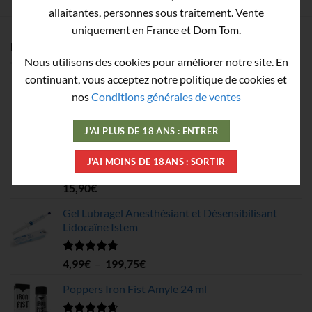
allaitantes, personnes sous traitement. Vente
uniquement en France et Dom Tom.
MEILLEURES VENTES
Nous utilisons des cookies pour améliorer notre site. En
continuant, vous acceptez notre politique de cookies et
Poppers Amsterdam New Formula Amyl - 10 ml
nos
Conditions générales de ventes
Note
4.68
8,90
€
J'AI PLUS DE 18 ANS : ENTRER
sur 5
Poppers Big One Amyl 30 ml
J'AI MOINS DE 18ANS : SORTIR
Note
4.78
15,90
€
sur 5
Gel Lubragel Anesthésiant et Désensibilisant
Lidocaïne Istem
Note
4.70
Plage
4,99
€
–
199,75
€
sur 5
de
Poppers Iron Fist Amyle 24 ml
prix :
4,99€