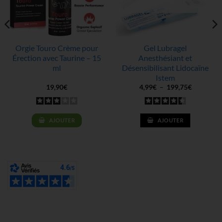
Orgie Touro Crème pour
Gel Lubragel
Érection avec Taurine – 15
Anesthésiant et
ml
Désensibilisant Lidocaïne
Istem
Plage
19,90
€
4,99
€
–
199,75
€
de
prix :
4,99€
à
199,75€
AJOUTER
AJOUTER