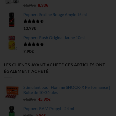
à
Note
4.63
Le
Le
11,90
€
8,33
€
sur 5
199,75€
prix
prix
Poppers Sexline Rouge Amyle 15 ml
initial
actuel
était :
est :
11,90€.
8,33€.
Note
4.58
13,99
€
sur 5
Poppers Rush Original Jaune 10ml
Note
4.67
7,90
€
sur 5
LES CLIENTS AYANT ACHETÉ CES ARTICLES ONT
ÉGALEMENT ACHETÉ
Stimulant pour Homme SHOCK-X Performance |
Boite de 10 Gélules
Le
Le
51,20
€
45,90
€
prix
prix
Poppers RAM Propyl - 24 ml
initial
actuel
Le
Le
9,90
€
5,94
était :
€
est :