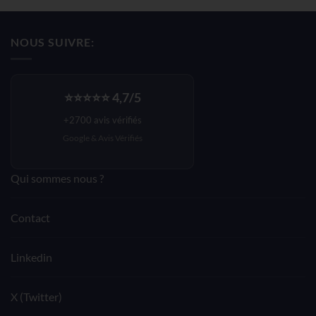
initial
actuel
était :
est :
NOUS SUIVRE:
140,33€.
84,19€.
⭐⭐⭐⭐⭐ 4,7/5
+2700 avis vérifiés
Google &
Avis Vérifiés
Qui sommes nous ?
Contact
Linkedin
X (Twitter)