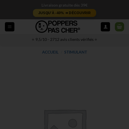
Passer
Livraison gratuite dès 39€
au
JUSQU'À -40% ➜ DÉCOUVRIR
contenu
⭐ 9,5/10 - 2712 avis clients vérifiés ⭐
ACCUEIL
/
STIMULANT