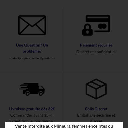
Une Question? Un
Paiement sécurisé
problème?
Discret et confidentiel
contactpopperspascher@gmail.com
Livraison gratuite dès 39€
Colis Discret
Commander avant 15H :
Emballage sécurisé et
Expédition le jour même !
discret
Vente Interdite aux Mineurs, femmes enceintes ou