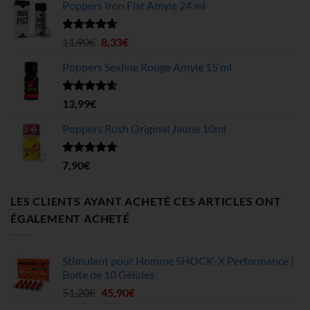
Poppers Iron Fist Amyle 24 ml
prix :
4,99€
à
Note
4.63
Le
Le
11,90
€
8,33
€
sur 5
199,75€
prix
prix
Poppers Sexline Rouge Amyle 15 ml
initial
actuel
était :
est :
11,90€.
8,33€.
Note
4.58
13,99
€
sur 5
Poppers Rush Original Jaune 10ml
Note
4.67
7,90
€
sur 5
LES CLIENTS AYANT ACHETÉ CES ARTICLES ONT
ÉGALEMENT ACHETÉ
Stimulant pour Homme SHOCK-X Performance |
Boite de 10 Gélules
Le
Le
51,20
€
45,90
€
prix
prix