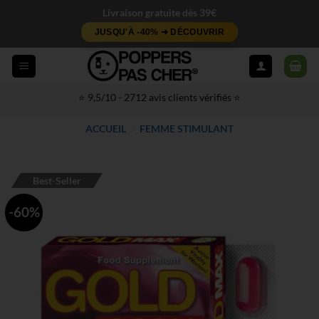
Passer
Livraison gratuite dès 39€
au
JUSQU'À -40% ➜ DÉCOUVRIR
contenu
⭐ 9,5/10 - 2712 avis clients vérifiés ⭐
ACCUEIL
/
FEMME STIMULANT
Best-Seller
-60%