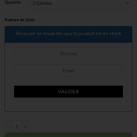
initial
actuel
Quantité :
était :
est :
14,90€.
5,90€.
Rupture de stock
Recevoir un email dès que le produit est en stock
quantité de Gold Max Pink pour Femme Pilule Aphrodisiaque