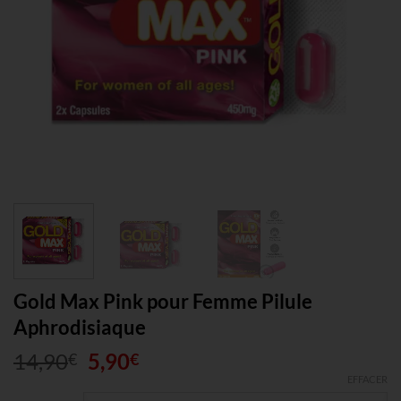
Gold Max Pink pour Femme Pilule
Aphrodisiaque
Le
Le
14,90
5,90
€
€
prix
prix
EFFACER