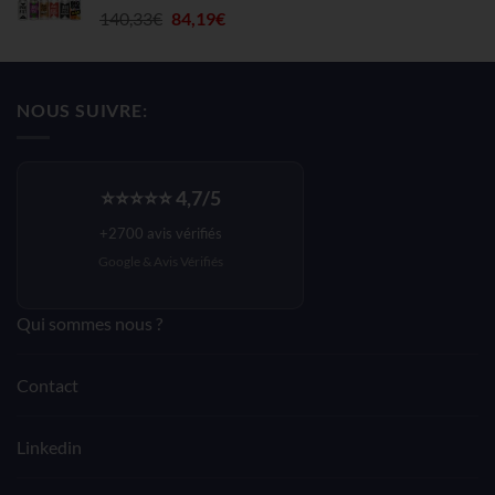
Le
Le
140,33
€
84,19
€
92,00€.
73,60€.
prix
prix
initial
actuel
était :
est :
NOUS SUIVRE:
140,33€.
84,19€.
⭐⭐⭐⭐⭐ 4,7/5
+2700 avis vérifiés
Google &
Avis Vérifiés
Qui sommes nous ?
Contact
Linkedin