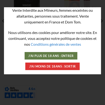
RUPTURE DE STOCK
Vente Interdite aux Mineurs, femmes enceintes ou
allaitantes, personnes sous traitement. Vente
uniquement en France et Dom Tom.
Gel Stimulant pour
Aphrodisiaque à boire
Nous utilisons des cookies pour améliorer notre site. En
Femme Coquette Magic
pour femme 20 ml
continuant, vous acceptez notre politique de cookies et
Climax Power Orgasm 10
nos
Conditions générales de ventes
ml
3,60
€
5,90
€
J'AI PLUS DE 18 ANS : ENTRER
J'AI MOINS DE 18ANS : SORTIR
AJOUTER
LIRE LA SUITE