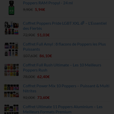
Poppers RAM Propyl - 24 ml
initial
actuel
Le
Le
9,90
€
5,94
était :
€
est :
prix
prix
51,20€.
45,90€.
initial
actuel
Coffret Poppers Pride LGBT XXL 🌈 – L'Essentiel
était :
est :
des Fiertés
9,90€.
5,94€.
Le
Le
72,90
€
51,03
€
prix
prix
Coffret Full Amyl : 8 flacons de Poppers les Plus
initial
actuel
Puissants
était :
est :
Le
Le
107,63
€
86,10
€
72,90€.
51,03€.
prix
prix
Coffret Full Rush Ultimate – Les 10 Meilleurs
initial
actuel
Poppers Rush
était :
est :
Le
Le
78,00
€
62,40
€
107,63€.
86,10€.
prix
prix
Coffret Power Mix 10 Poppers – Puissant & Multi
initial
actuel
Nitrites
était :
est :
Le
Le
92,00
€
73,60
€
78,00€.
62,40€.
prix
prix
Coffret Ultimate 11 Poppers Aluminium – Les
initial
actuel
Meilleurs Formats Premium
était :
est :