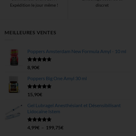
Expédition le jour même !
discret
MEILLEURES VENTES
Poppers Amsterdam New Formula Amyl - 10 ml
Note
4.68
8,90
€
sur 5
Poppers Big One Amyl 30 ml
Note
4.78
15,90
€
sur 5
Gel Lubragel Anesthésiant et Désensibilisant
Lidocaïne Istem
Note
4.70
Plage
4,99
€
–
199,75
€
sur 5
de