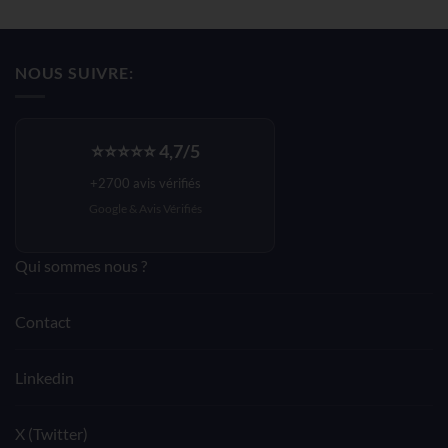
prix
prix
initial
actuel
était :
est :
NOUS SUIVRE:
140,33€.
84,19€.
⭐⭐⭐⭐⭐ 4,7/5
+2700 avis vérifiés
Google &
Avis Vérifiés
Qui sommes nous ?
Contact
Linkedin
X (Twitter)