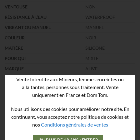
VENTOUSE
NON
RÉSISTANCE À L’EAU
WATERPROOF
VIBRANT OU MANUEL
MANUEL
COULEUR
NOIR
MATIÈRE
SILICONE
POUR QUI
MIXTE
MARQUE
ALIVE
Vente Interdite aux Mineurs, femmes enceintes ou
allaitantes, personnes sous traitement. Vente
uniquement en France et Dom Tom.
PRODUITS SIMILAIRES
Nous utilisons des cookies pour améliorer notre site. En
continuant, vous acceptez notre politique de cookies et
nos
Conditions générales de ventes