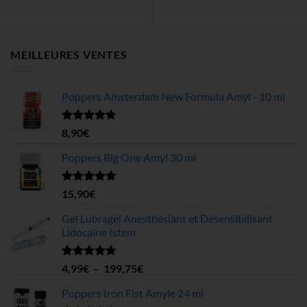
MEILLEURES VENTES
Poppers Amsterdam New Formula Amyl - 10 ml
Note
4.68
8,90
€
sur 5
Poppers Big One Amyl 30 ml
Note
4.78
15,90
€
sur 5
Gel Lubragel Anesthésiant et Désensibilisant
Lidocaïne Istem
Note
4.70
Plage
4,99
€
–
199,75
€
sur 5
de
Poppers Iron Fist Amyle 24 ml
prix :