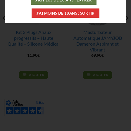
J'AI PLUS DE 18 ANS : ENTRER
J'AI MOINS DE 18ANS : SORTIR
Kit 3 Plugs Anaux
Masturbateur
progressifs – Haute
Automatique JAMYJOB
Qualité – Silicone Médical
Dameron Aspirant et
Vibrant
11,90
€
69,90
€
AJOUTER
AJOUTER