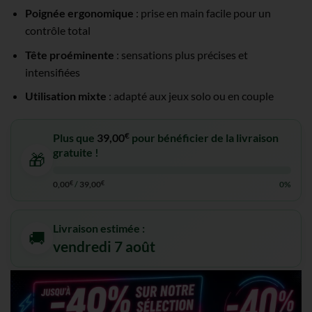
Poignée ergonomique
: prise en main facile pour un
contrôle total
Tête proéminente
: sensations plus précises et
intensifiées
Utilisation mixte
: adapté aux jeux solo ou en couple
€
Plus que
39,00
pour bénéficier de la livraison
gratuite !
🎁
0,00
€
/
39,00
€
0%
Livraison estimée :
🚚
vendredi 7 août