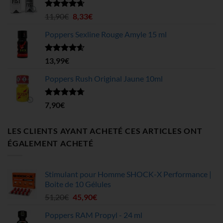
4,99€
à
Note
4.63
Le
Le
11,90
€
8,33
€
sur 5
199,75€
prix
prix
Poppers Sexline Rouge Amyle 15 ml
initial
actuel
était :
est :
11,90€.
8,33€.
Note
4.58
13,99
€
sur 5
Poppers Rush Original Jaune 10ml
Note
4.67
7,90
€
sur 5
LES CLIENTS AYANT ACHETÉ CES ARTICLES ONT
ÉGALEMENT ACHETÉ
Stimulant pour Homme SHOCK-X Performance |
Boite de 10 Gélules
Le
Le
51,20
€
45,90
€
prix
prix
Poppers RAM Propyl - 24 ml
initial
actuel