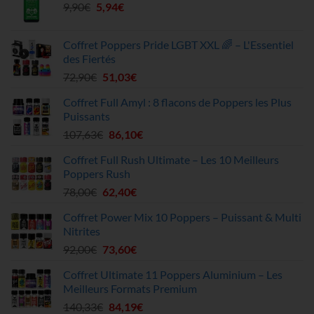
Le
Le
9,90
€
5,94
était :
€
est :
prix
prix
51,20€.
45,90€.
initial
actuel
Coffret Poppers Pride LGBT XXL 🌈 – L'Essentiel
était :
est :
des Fiertés
9,90€.
5,94€.
Le
Le
72,90
€
51,03
€
prix
prix
Coffret Full Amyl : 8 flacons de Poppers les Plus
initial
actuel
Puissants
était :
est :
Le
Le
107,63
€
86,10
€
72,90€.
51,03€.
prix
prix
Coffret Full Rush Ultimate – Les 10 Meilleurs
initial
actuel
Poppers Rush
était :
est :
Le
Le
78,00
€
62,40
€
107,63€.
86,10€.
prix
prix
Coffret Power Mix 10 Poppers – Puissant & Multi
initial
actuel
Nitrites
était :
est :
Le
Le
92,00
€
73,60
€
78,00€.
62,40€.
prix
prix
Coffret Ultimate 11 Poppers Aluminium – Les
initial
actuel
Meilleurs Formats Premium
était :
est :
Le
Le
140,33
€
84,19
€
92,00€.
73,60€.