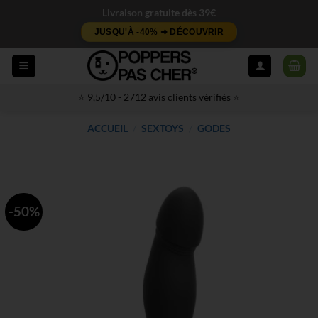
Passer
Livraison gratuite dès 39€
au
JUSQU'À -40% ➜ DÉCOUVRIR
contenu
⭐ 9,5/10 - 2712 avis clients vérifiés ⭐
ACCUEIL
/
SEXTOYS
/
GODES
-50%