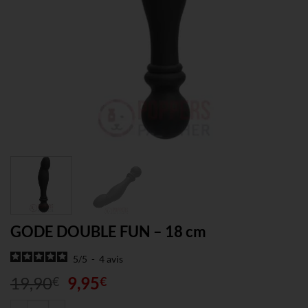
GODE DOUBLE FUN – 18 cm
5
/
5
-
4
avis
Le
Le
19,90
9,95
€
€
prix
prix
quantité de GODE DOUBLE FUN - 18 cm