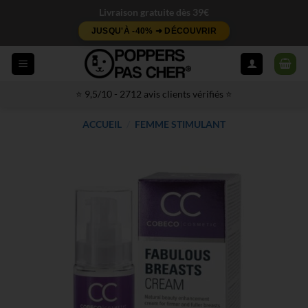
Passer
Livraison gratuite dès 39€
au
JUSQU'À -40% ➜ DÉCOUVRIR
contenu
⭐ 9,5/10 - 2712 avis clients vérifiés ⭐
ACCUEIL
/
FEMME STIMULANT