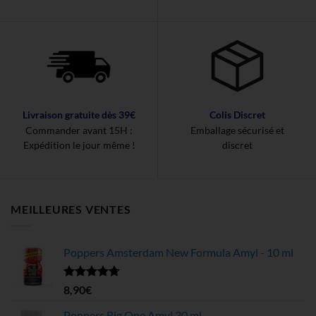
Livraison gratuite dès 39€
Colis Discret
Commander avant 15H :
Emballage sécurisé et
Expédition le jour même !
discret
MEILLEURES VENTES
Poppers Amsterdam New Formula Amyl - 10 ml
Note
4.68
8,90
€
sur 5
Poppers Big One Amyl 30 ml