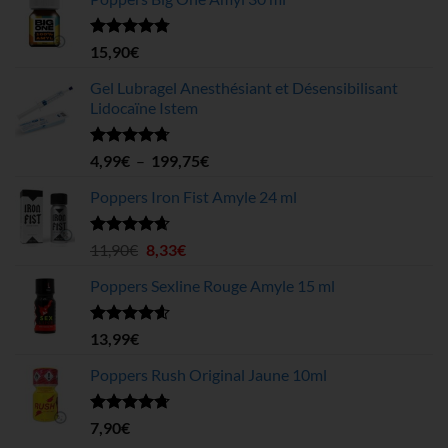
Note
4.78
15,90
€
sur 5
Gel Lubragel Anesthésiant et Désensibilisant
Lidocaïne Istem
Note
4.70
Plage
4,99
€
–
199,75
€
sur 5
de
Poppers Iron Fist Amyle 24 ml
prix :
4,99€
à
Note
4.63
Le
Le
11,90
€
8,33
€
sur 5
199,75€
prix
prix
Poppers Sexline Rouge Amyle 15 ml
initial
actuel
était :
est :
11,90€.
8,33€.
Note
4.58
13,99
€
sur 5
Poppers Rush Original Jaune 10ml
Note
4.67
7,90
€
sur 5