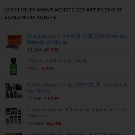
LES CLIENTS AYANT ACHETÉ CES ARTICLES ONT
ÉGALEMENT ACHETÉ
Stimulant pour Homme SHOCK-X Performance |
Boite de 10 Gélules
Le
Le
51,20
€
45,90
€
prix
prix
Poppers RAM Propyl - 24 ml
initial
actuel
Le
Le
9,90
€
5,94
était :
€
est :
prix
prix
51,20€.
45,90€.
initial
actuel
Coffret Poppers Pride LGBT XXL 🌈 – L'Essentiel
était :
est :
des Fiertés
9,90€.
5,94€.
Le
Le
72,90
€
51,03
€
prix
prix
Coffret Full Amyl : 8 flacons de Poppers les Plus
initial
actuel
Puissants
était :
est :
Le
Le
107,63
€
86,10
€
72,90€.
51,03€.
prix
prix
Coffret Full Rush Ultimate – Les 10 Meilleurs