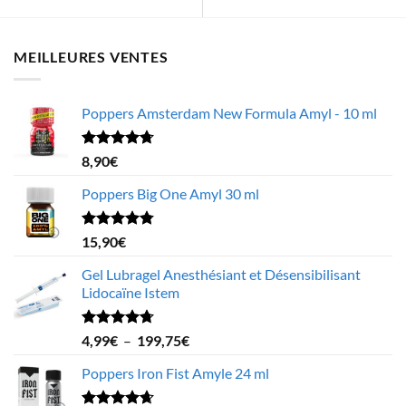
MEILLEURES VENTES
Poppers Amsterdam New Formula Amyl - 10 ml
Note
4.68
8,90
€
sur 5
Poppers Big One Amyl 30 ml
Note
4.78
15,90
€
sur 5
Gel Lubragel Anesthésiant et Désensibilisant
Lidocaïne Istem
Note
4.70
Plage
4,99
€
–
199,75
€
sur 5
de
Poppers Iron Fist Amyle 24 ml
prix :
4,99€