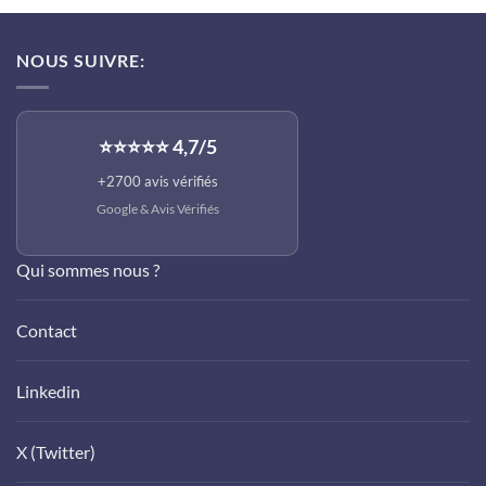
initial
actuel
était :
est :
NOUS SUIVRE:
140,33€.
84,19€.
⭐⭐⭐⭐⭐ 4,7/5
+2700 avis vérifiés
Google &
Avis Vérifiés
Qui sommes nous ?
Contact
Linkedin
X (Twitter)