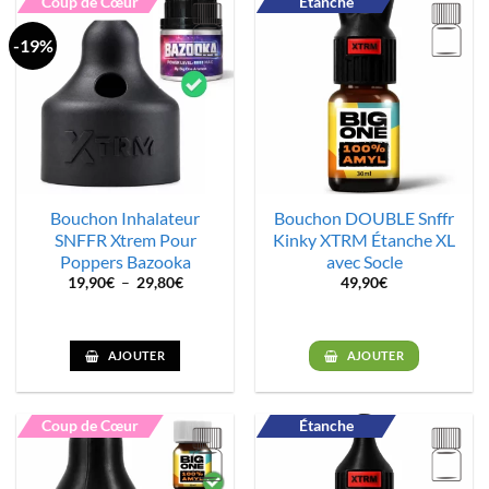
Coup de Cœur
Étanche
-19%
Bouchon Inhalateur
Bouchon DOUBLE Snffr
SNFFR Xtrem Pour
Kinky XTRM Étanche XL
Poppers Bazooka
avec Socle
Plage
19,90
€
–
29,80
€
49,90
€
de
prix :
19,90€
à
29,80€
AJOUTER
AJOUTER
Coup de Cœur
Étanche