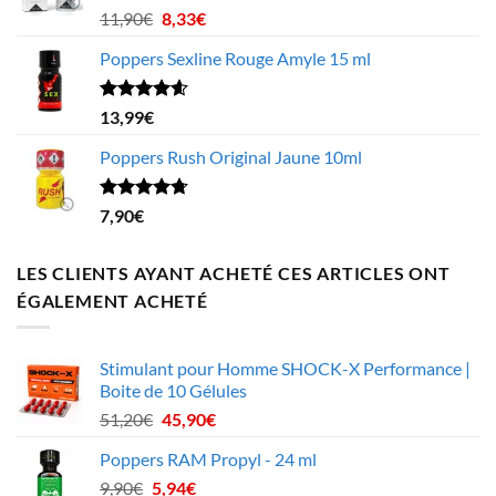
à
Note
4.63
Le
Le
11,90
€
8,33
€
sur 5
199,75€
prix
prix
Poppers Sexline Rouge Amyle 15 ml
initial
actuel
était :
est :
11,90€.
8,33€.
Note
4.58
13,99
€
sur 5
Poppers Rush Original Jaune 10ml
Note
4.67
7,90
€
sur 5
LES CLIENTS AYANT ACHETÉ CES ARTICLES ONT
ÉGALEMENT ACHETÉ
Stimulant pour Homme SHOCK-X Performance |
Boite de 10 Gélules
Le
Le
51,20
€
45,90
€
prix
prix
Poppers RAM Propyl - 24 ml
initial
actuel
Le
Le
9,90
€
5,94
était :
€
est :