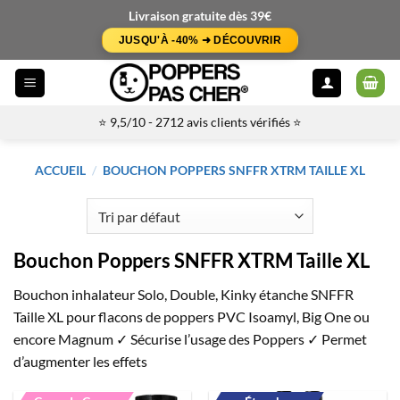
Passer
Livraison gratuite dès 39€
au
JUSQU'À -40% ➜ DÉCOUVRIR
contenu
⭐ 9,5/10 - 2712 avis clients vérifiés ⭐
ACCUEIL
/
BOUCHON POPPERS SNFFR XTRM TAILLE XL
Bouchon Poppers SNFFR XTRM Taille XL
Bouchon inhalateur Solo, Double, Kinky étanche SNFFR
Taille XL pour flacons de poppers PVC Isoamyl, Big One ou
encore Magnum ✓ Sécurise l’usage des Poppers ✓ Permet
d’augmenter les effets