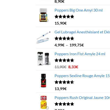
Note
4.68
8,90
€
sur 5
Poppers Big One Amyl 30 ml
Note
4.78
15,90
€
sur 5
Gel Lubragel Anesthésiant et Dés
Note
4.70
Plage
4,99
€
–
199,75
€
sur 5
de
Poppers Iron Fist Amyle 24 ml
prix :
4,99€
à
Note
4.63
Le
Le
11,90
€
8,33
€
sur 5
199,75€
prix
prix
Poppers Sexline Rouge Amyle 15
initial
actuel
était :
est :
11,90€.
8,33€.
Note
4.58
13,99
€
sur 5
Poppers Rush Original Jaune 10
Note
4.67