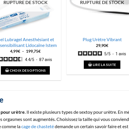
RUPTURE DE STOCK
RUPTURE DE STOCK
el Lubragel Anesthésiant et
Plug Urètre Vibrant
sensibilisant Lidocaïne Istem
29,90
€
Plage
4,99
€
–
199,75
€
5
/
5
-
1
avis
de
prix :
4.4
/
5
-
87
avis
4,99€
LIRE LA SUITE
à
199,75€
CHOIX DES OPTIONS
e
 pour urètre
. Il existe plusieurs types de sextoy pour urètre. En mé
es orgasmes sont augmentés. Choisissez la taille qui vous conviendr
ue comme la
cage de chasteté
demande un certain savoir faire et est