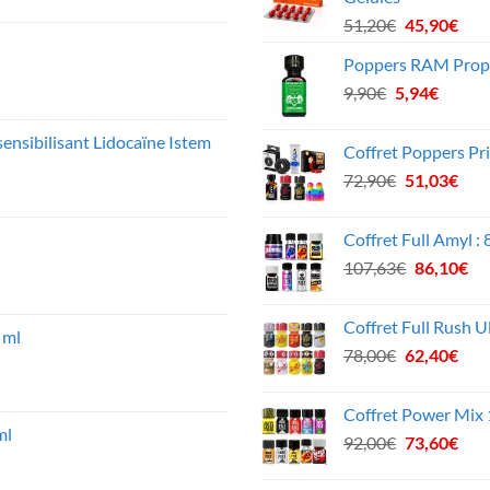
Le
Le
51,20
€
45,90
€
prix
prix
Poppers RAM Propy
initial
actu
Le
Le
9,90
€
5,94
était :
€
est :
prix
prix
51,20€.
45,9
initial
actuel
ensibilisant Lidocaïne Istem
Coffret Poppers Pri
était :
est :
Le
Le
72,90
€
51,03
€
9,90€.
5,94€.
prix
prix
initial
actu
Coffret Full Amyl :
était :
est :
Le
Le
107,63
€
86,10
€
72,90€.
51,0
prix
pri
initial
act
Coffret Full Rush U
était :
est
 ml
Le
Le
78,00
€
62,40
€
107,63€.
86
prix
prix
initial
actu
Coffret Power Mix 
était :
est :
ml
Le
Le
92,00
€
73,60
€
78,00€.
62,4
prix
prix
initial
actu