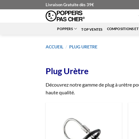
Passer
Livraison Gratuite dès 39€
au
contenu
POPPERS
COMPOSITIONS ET
TOP VENTES
ACCUEIL
/
PLUG URETRE
Plug Urètre
Découvrez notre gamme de plug à urètre pour
haute qualité.