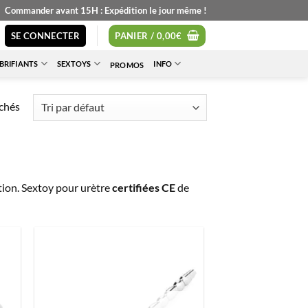
Commander avant 15H : Expédition le jour même !
SE CONNECTER
PANIER /
0,00
€
BRIFIANTS
SEXTOYS
INFO
PROMOS
ichés
tion. Sextoy pour urètre
certifiées CE
de