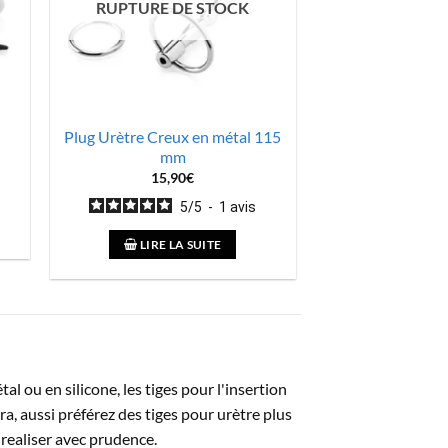
RUPTURE DE STOCK
Plug Urètre Creux en métal 115
mm
15,90
€
5
/
5
-
1
avis
LIRE LA SUITE
tal ou en silicone, les tiges pour l'insertion
a, aussi préférez des tiges pour urètre plus
 realiser avec prudence.