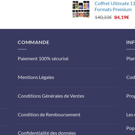
Coffret Ultimate 1
était :
est :
Formats Premium
92,00€.
73,6
Le
Le
140,33
€
84,19
€
prix
pri
initial
act
était :
est
COMMANDE
140,33€.
IN
84
Paiement 100% sécurisé
Plan
Mentions Légales
Cod
Conditions Générales de Ventes
Prog
Condition de Remboursement
Les 
Pop
Confidentialité des données