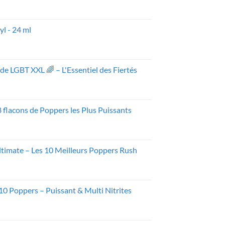
l - 24 ml
el
0€.
de LGBT XXL 🌈 – L'Essentiel des Fiertés
el
 8 flacons de Poppers les Plus Puissants
3€.
x
uel
ltimate – Les 10 Meilleurs Poppers Rush
 :
,10€.
el
10 Poppers – Puissant & Multi Nitrites
0€.
el