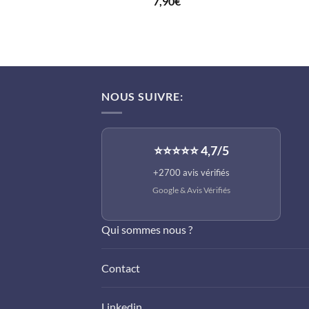
7,90
€
sur 5
NOUS SUIVRE:
⭐⭐⭐⭐⭐ 4,7/5
+2700 avis vérifiés
Google &
Avis Vérifiés
Qui sommes nous ?
Contact
Linkedin