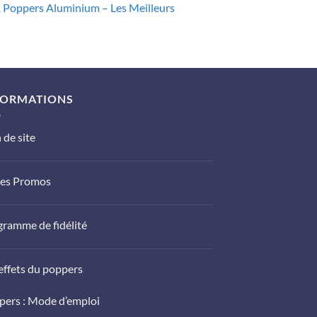
1 Poppers Aluminium – Les Meilleurs
0€.
x
uel
 :
FORMATIONS
,19€.
 de site
es Promos
ramme de fidélité
effets du poppers
pers : Mode d’emploi